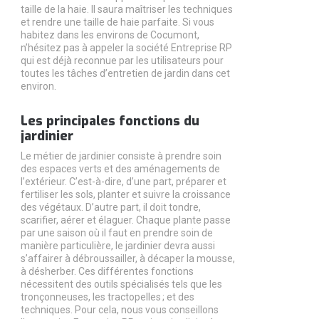
taille de la haie. Il saura maîtriser les techniques
et rendre une taille de haie parfaite. Si vous
habitez dans les environs de Cocumont,
n’hésitez pas à appeler la société Entreprise RP
qui est déjà reconnue par les utilisateurs pour
toutes les tâches d’entretien de jardin dans cet
environ.
Les principales fonctions du
jardinier
Le métier de jardinier consiste à prendre soin
des espaces verts et des aménagements de
l’extérieur. C’est-à-dire, d’une part, préparer et
fertiliser les sols, planter et suivre la croissance
des végétaux. D’autre part, il doit tondre,
scarifier, aérer et élaguer. Chaque plante passe
par une saison où il faut en prendre soin de
manière particulière, le jardinier devra aussi
s’affairer à débroussailler, à décaper la mousse,
à désherber. Ces différentes fonctions
nécessitent des outils spécialisés tels que les
tronçonneuses, les tractopelles ; et des
techniques. Pour cela, nous vous conseillons