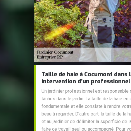
Taille de haie à Cocumont dans 
intervention d’un professionne
Un jardinier professionnel est responsable 
tâches dans le jardin. La taille de la haie en
fondamentale et elle consiste à rendre votre 
beau à regarder. D’autre part, la taille de la
et au jardinier de délimiter la superficie de l
faire ce travail seul ou accompagné. Pour vot