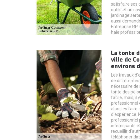
satisfaire ses 
outils et un sa
jardinage sero
aussi demander
Entreprise RP r
haie professio
La tonte d
ville de C
environs 
Les travaux d'e
de différentes 
nécessaire de 
tonte des pelo
facile, mais, i
professionnel 
alors les faire
d'expérience. N
professionnel 
intéressants e
recueillir d'aut
téléphoner dir