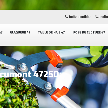
indisponible
indi
47
ELAGUEUR 47
TAILLE DE HAIE 47
POSE DE CLÔTURE 47
Cocumont 47250: