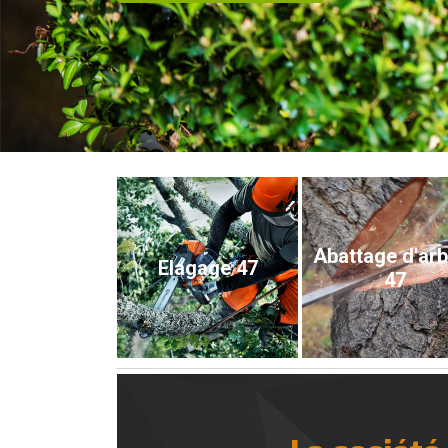
Abattage d'ar
Elagage 47
47