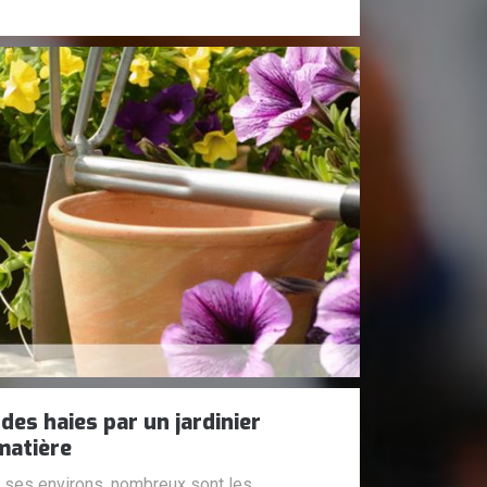
 des haies par un jardinier
matière
t ses environs, nombreux sont les