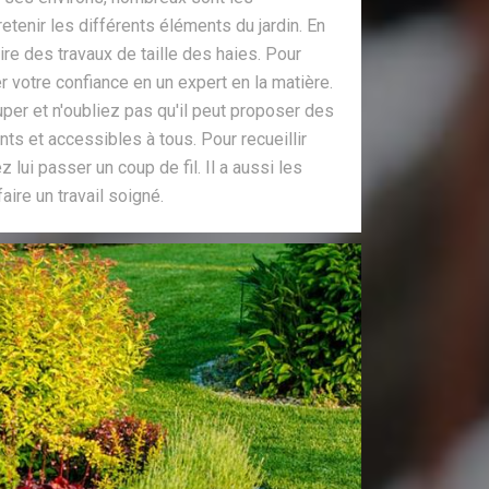
retenir les différents éléments du jardin. En
aire des travaux de taille des haies. Pour
er votre confiance en un expert en la matière.
per et n'oubliez pas qu'il peut proposer des
ants et accessibles à tous. Pour recueillir
z lui passer un coup de fil. Il a aussi les
ire un travail soigné.