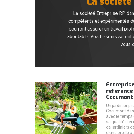
La société
La société Entreprise RP dan
compétents et expérimentés dans
pourront assurer un travail prof
abordable. Vos besoins seront éc
vous c
Entreprise
référence 
Cocumont 
Un jardinier pr
Cocumont dans
avec le temps 
sa qualité d’éc
de jardiniers d
d’une oreille at