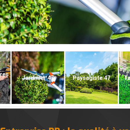
bres
Jardinier 47
Paysagiste 47
Ta