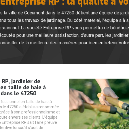
 Entreprise RP : la qualité à vo
s la ville de Cocumont dans le 47250 détient une équipe de jardi
 tous les travaux de jardinage. Du côté matériel, l’équipe a à sa
essionnel. La société Entreprise RP vous permettra de bénéficier 
outés pour une meilleure satisfaction, d’autre part, les jardini
onseiller de la meilleure des manières pour bien entretenir votre 
 RP, jardinier de
en taille de haie à
dans le 47250
ofessionnel en taille de haie à
 le 47250 a établi sa renommée
grâce à son professionnalisme et
oute envers ses clients. L’équipe
e Entreprise RP sait faire preuve
tentive lorsqu’il s’agit de