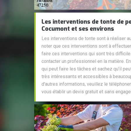
Les interventions de tonte de pe
Cocumont et ses environs
Les interventions de tonte sont à réaliser au
noter que ces interventions sont à effectue
faire ces interventions qui sont très difficil
contacter un professionnel en la matière. En
qui peut faire les tâches et sachez qu'il peu
très intéressants et accessibles à beaucoup
d'autres informations, veuillez le téléphoner
vous établir un devis gratuit et sans engag