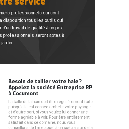
tre service
niers professionnels qui sont
 disposition tous les outils qui
d’un travail de qualité à un prix
ers professionnels seront aptes à
jardin.
Besoin de tailler votre haie ?
Appelez la société Entreprise RP
à Cocumont
La taille de la haie doit être régulièrement faite
puisqu’elle est censée embellir votre paysage,
et d’autre part, si vous voulez lui donner une
forme agréable à voir. Pour être entièrement
satisfait dans ce domaine, nous vous
conseillons de faire appel à un spécialiste de la