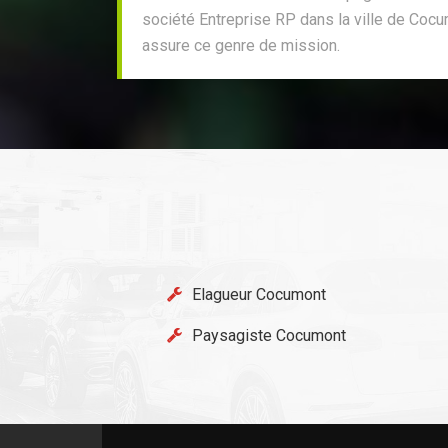
société Entreprise RP dans la ville de Coc
assure ce genre de mission.
Elagueur Cocumont
Paysagiste Cocumont