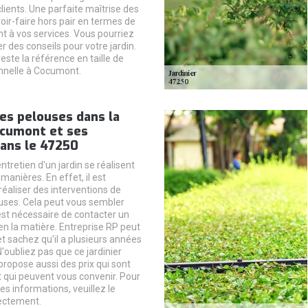
clients. Une parfaite maîtrise des
voir-faire hors pair en termes de
nt à vos services. Vous pourriez
 des conseils pour votre jardin.
este la référence en taille de
nnelle à Cocumont.
es pelouses dans la
ocumont et ses
dans le 47250
ntretien d'un jardin se réalisent
manières. En effet, il est
réaliser des interventions de
uses. Cela peut vous sembler
l est nécessaire de contacter un
en la matière. Entreprise RP peut
 et sachez qu'il a plusieurs années
'oubliez pas que ce jardinier
propose aussi des prix qui sont
t qui peuvent vous convenir. Pour
res informations, veuillez le
ectement.