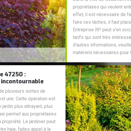
propriétaires qui veulent ent
effet, il est nécessaire de f
faire ces tâches, il faut plac
Entreprise RP peut s'en occu
tarifs qui sont très intéress
d'autres informations, veuille
matériels nécessaires pour fa
le 47250 :
l incontournable
de plusieurs sortes de
 est une. Cette opération est
jardin plus attrayant, plus
 haie permet aux propriétaires
a propriété. Le jardinier peut
re haie, faites appel à la