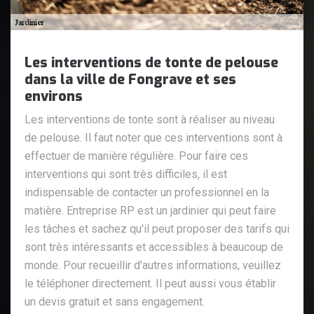
Les interventions de tonte de pelouse
dans la ville de Fongrave et ses
environs
Les interventions de tonte sont à réaliser au niveau
de pelouse. Il faut noter que ces interventions sont à
effectuer de manière régulière. Pour faire ces
interventions qui sont très difficiles, il est
indispensable de contacter un professionnel en la
matière. Entreprise RP est un jardinier qui peut faire
les tâches et sachez qu'il peut proposer des tarifs qui
sont très intéressants et accessibles à beaucoup de
monde. Pour recueillir d'autres informations, veuillez
le téléphoner directement. Il peut aussi vous établir
un devis gratuit et sans engagement.