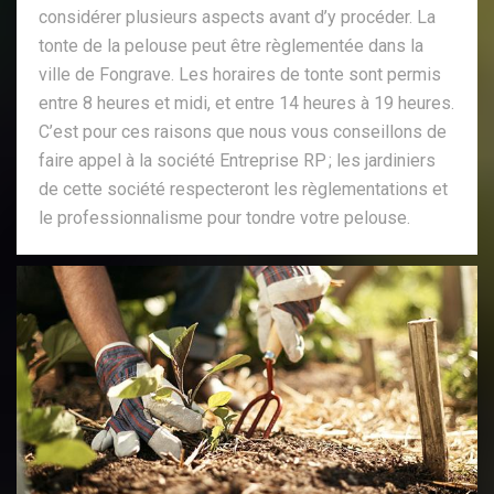
considérer plusieurs aspects avant d’y procéder. La
tonte de la pelouse peut être règlementée dans la
ville de Fongrave. Les horaires de tonte sont permis
entre 8 heures et midi, et entre 14 heures à 19 heures.
C’est pour ces raisons que nous vous conseillons de
faire appel à la société Entreprise RP ; les jardiniers
de cette société respecteront les règlementations et
le professionnalisme pour tondre votre pelouse.