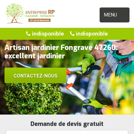
MENU
indisponible
indisponible
Artisan jardinier Fongrave 47260:
excellent jardinier
CONTACTEZ-NOUS
Demande de devis gratuit