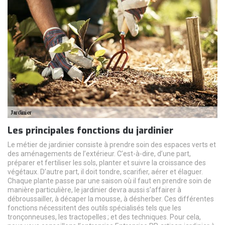
Les principales fonctions du jardinier
Le métier de jardinier consiste à prendre soin des espaces verts et
des aménagements de l’extérieur. C’est-à-dire, d’une part,
préparer et fertiliser les sols, planter et suivre la croissance des
végétaux. D’autre part, il doit tondre, scarifier, aérer et élaguer.
Chaque plante passe par une saison où il faut en prendre soin de
manière particulière, le jardinier devra aussi s’affairer à
débroussailler, à décaper la mousse, à désherber. Ces différentes
fonctions nécessitent des outils spécialisés tels que les
tronçonneuses, les tractopelles ; et des techniques. Pour cela,