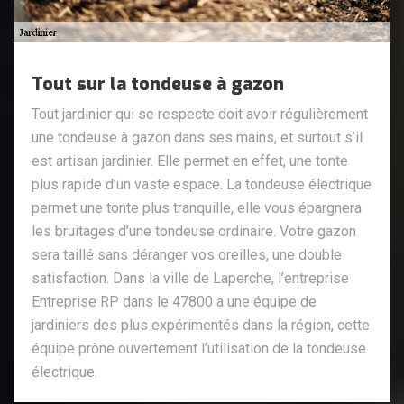
Tout sur la tondeuse à gazon
Tout jardinier qui se respecte doit avoir régulièrement
une tondeuse à gazon dans ses mains, et surtout s’il
est artisan jardinier. Elle permet en effet, une tonte
plus rapide d’un vaste espace. La tondeuse électrique
permet une tonte plus tranquille, elle vous épargnera
les bruitages d’une tondeuse ordinaire. Votre gazon
sera taillé sans déranger vos oreilles, une double
satisfaction. Dans la ville de Laperche, l’entreprise
Entreprise RP dans le 47800 a une équipe de
jardiniers des plus expérimentés dans la région, cette
équipe prône ouvertement l’utilisation de la tondeuse
électrique.