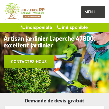
MENU
indisponible
indisponible
Artisan jardinier Laperche 47800:
excellent jardinier
CONTACTEZ-NOUS
Demande de devis gratuit