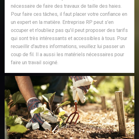
nécessaire de faire des travaux de taille des haies.
Pour faire ces tâches, il faut placer votre confiance en
un expert en la matière. Entreprise RP peut s'en
occuper et n'oubliez pas qu'il peut proposer des tarifs
qui sont très intéressants et accessibles à tous. Pour
recueillir d'autres informations, veuillez lui passer un
coup de fil. Il a aussi les matériels nécessaires pour
faire un travail soigné.