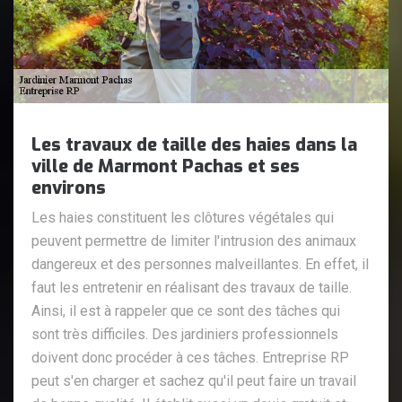
Les travaux de taille des haies dans la
ville de Marmont Pachas et ses
environs
Les haies constituent les clôtures végétales qui
peuvent permettre de limiter l'intrusion des animaux
dangereux et des personnes malveillantes. En effet, il
faut les entretenir en réalisant des travaux de taille.
Ainsi, il est à rappeler que ce sont des tâches qui
sont très difficiles. Des jardiniers professionnels
doivent donc procéder à ces tâches. Entreprise RP
peut s'en charger et sachez qu'il peut faire un travail