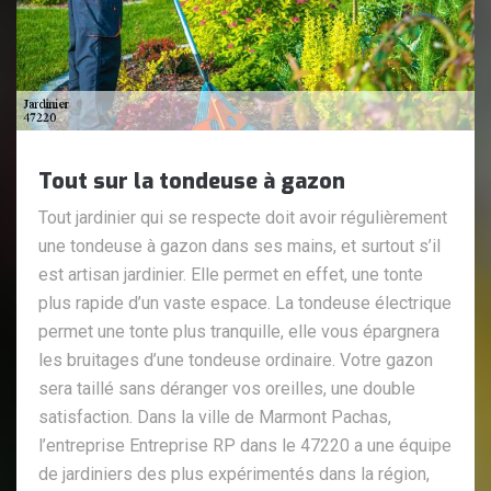
Tout sur la tondeuse à gazon
Tout jardinier qui se respecte doit avoir régulièrement
une tondeuse à gazon dans ses mains, et surtout s’il
est artisan jardinier. Elle permet en effet, une tonte
plus rapide d’un vaste espace. La tondeuse électrique
permet une tonte plus tranquille, elle vous épargnera
les bruitages d’une tondeuse ordinaire. Votre gazon
sera taillé sans déranger vos oreilles, une double
satisfaction. Dans la ville de Marmont Pachas,
l’entreprise Entreprise RP dans le 47220 a une équipe
de jardiniers des plus expérimentés dans la région,