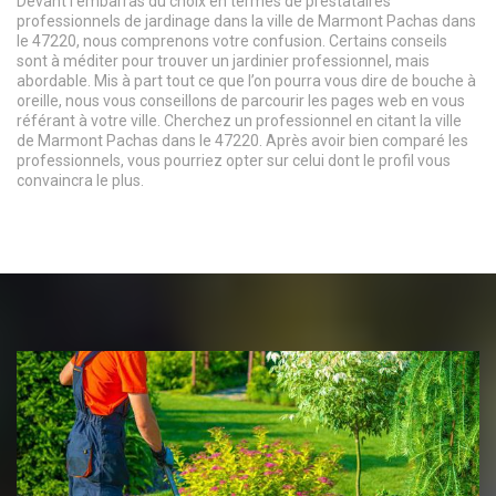
Devant l’embarras du choix en termes de prestataires
professionnels de jardinage dans la ville de Marmont Pachas dans
le 47220, nous comprenons votre confusion. Certains conseils
sont à méditer pour trouver un jardinier professionnel, mais
abordable. Mis à part tout ce que l’on pourra vous dire de bouche à
oreille, nous vous conseillons de parcourir les pages web en vous
référant à votre ville. Cherchez un professionnel en citant la ville
de Marmont Pachas dans le 47220. Après avoir bien comparé les
professionnels, vous pourriez opter sur celui dont le profil vous
convaincra le plus.