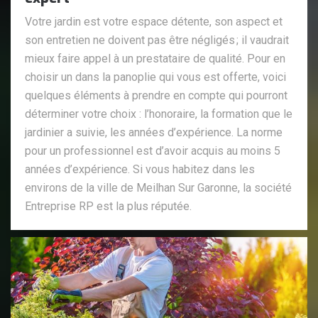
Votre jardin est votre espace détente, son aspect et
son entretien ne doivent pas être négligés ; il vaudrait
mieux faire appel à un prestataire de qualité. Pour en
choisir un dans la panoplie qui vous est offerte, voici
quelques éléments à prendre en compte qui pourront
déterminer votre choix : l’honoraire, la formation que le
jardinier a suivie, les années d’expérience. La norme
pour un professionnel est d’avoir acquis au moins 5
années d’expérience. Si vous habitez dans les
environs de la ville de Meilhan Sur Garonne, la société
Entreprise RP est la plus réputée.