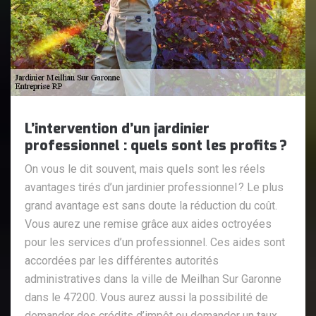
L’intervention d’un jardinier
professionnel : quels sont les profits ?
On vous le dit souvent, mais quels sont les réels
avantages tirés d’un jardinier professionnel ? Le plus
grand avantage est sans doute la réduction du coût.
Vous aurez une remise grâce aux aides octroyées
pour les services d’un professionnel. Ces aides sont
accordées par les différentes autorités
administratives dans la ville de Meilhan Sur Garonne
dans le 47200. Vous aurez aussi la possibilité de
demander des crédits d’impôt ou demander un taux