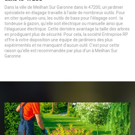
Dans la ville de Meilhan Sur Garonne dans le 47200, un jardinier
spécialiste en élagage travaille à l’aide de nombreux outils. Pour
en citer quelques-uns, les outils de base pour l’élagage sont : la
tondeuse à gazon, qu’elle soit électrique ou manuelle ainsi que
l’élagueuse électrique. Cette dernière avantage la taille des arbres
en prodiguant plus de sécurité. Pour cela, la société Entreprise RP
offre à votre disposition une équipe de jardiniers des plus
expérimentés et ne manquant d’aucun outil. C’est pour cette
raison qu’elle est recommandée par plus d’un à Meilhan Sur
Garonne.