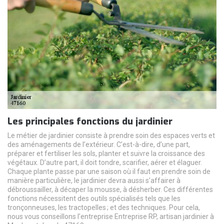
Les principales fonctions du jardinier
Le métier de jardinier consiste à prendre soin des espaces verts et
des aménagements de l’extérieur. C’est-à-dire, d’une part,
préparer et fertiliser les sols, planter et suivre la croissance des
végétaux. D’autre part, il doit tondre, scarifier, aérer et élaguer.
Chaque plante passe par une saison où il faut en prendre soin de
manière particulière, le jardinier devra aussi s’affairer à
débroussailler, à décaper la mousse, à désherber. Ces différentes
fonctions nécessitent des outils spécialisés tels que les
tronçonneuses, les tractopelles ; et des techniques. Pour cela,
nous vous conseillons l’entreprise Entreprise RP, artisan jardinier à