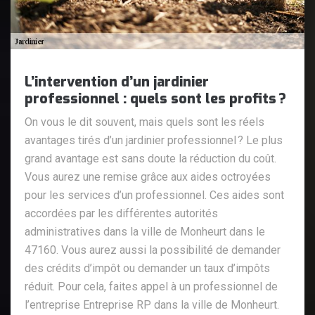
L’intervention d’un jardinier
professionnel : quels sont les profits ?
On vous le dit souvent, mais quels sont les réels
avantages tirés d’un jardinier professionnel ? Le plus
grand avantage est sans doute la réduction du coût.
Vous aurez une remise grâce aux aides octroyées
pour les services d’un professionnel. Ces aides sont
accordées par les différentes autorités
administratives dans la ville de Monheurt dans le
47160. Vous aurez aussi la possibilité de demander
des crédits d’impôt ou demander un taux d’impôts
réduit. Pour cela, faites appel à un professionnel de
l’entreprise Entreprise RP dans la ville de Monheurt.