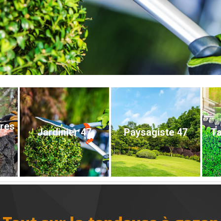
bres
Jardinier 47
Paysagiste 47
Ta