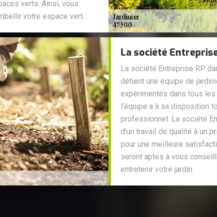
paces verts. Ainsi, vous
mbellir votre espace vert.
La société Entreprise
La société Entreprise RP dan
détient une équipe de jardin
expérimentés dans tous les t
l’équipe a à sa disposition to
professionnel. La société E
d’un travail de qualité à un
pour une meilleure satisfacti
seront aptes à vous conseill
entretenir votre jardin.