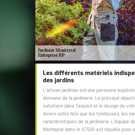
Les différents matériels indispe
des jardins
L’artisan jardinier est une personne expérim
domaine de la jardinerie. Le principal object
satisfaire dans l’aspect et le design de votre 
divers outils tels que les tondeuses, les sé
caractéristiques de la jardinerie. L’équipe de 
Montayral dans le 47500 est réputée pour sa