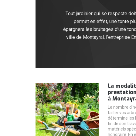
Tout jardinier qui se respecte doi
permet en effet, une tonte pl
épargnera les bruitages d’une tond
ville de Montayral, l’entreprise 
La modalit
prestation
à Montayr
Le nombre d’h
tailler vos arb
détermine les 
fin de son trava
matériels spéc
honoraire. En e