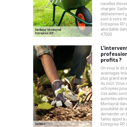
nacelles éleveu
chargée. Sache
déplacement po
sont à votre ch
Entreprise RP p
abordable dans 
47500.
L’interven
profession
profits ?
On vous le dit 
avantages tirés
plus grand ava
du coût. Vous 
octroyées pour
Ces aides sont
autorités admin
Montayral dans
possibilité de
demander un ta
faites appel à 
Entreprise RP d