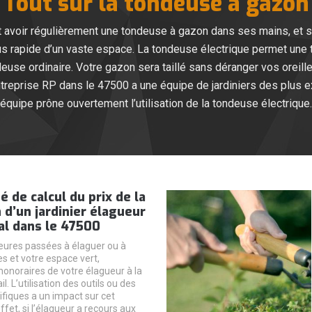
Tout sur la tondeuse à gazon
t avoir régulièrement une tondeuse à gazon dans ses mains, et surto
us rapide d’un vaste espace. La tondeuse électrique permet une to
euse ordinaire. Votre gazon sera taillé sans déranger vos oreille
Entreprise RP dans le 47500 a une équipe de jardiniers des plus 
équipe prône ouvertement l’utilisation de la tondeuse électrique.
é de calcul du prix de la
 d’un jardinier élagueur
al dans le 47500
eures passées à élaguer ou à
res et votre espace vert,
honoraires de votre élagueur à la
il. L’utilisation des outils ou des
ifiques a un impact sur cet
ffet, si l’élagueur a recours aux