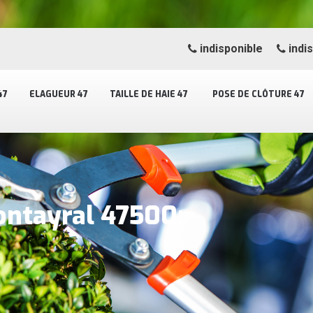
indisponible
indi
47
ELAGUEUR 47
TAILLE DE HAIE 47
POSE DE CLÔTURE 47
Montayral 47500: