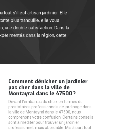
ut s’il est artisan jardinier. Elle
nte plus tranquille, elle vous
s, une double satisfaction. Dans la
expérimentés dans la région, cette
Comment dénicher un jardinier
pas cher dans la ville de
Montayral dans le 47500 ?
Devant l’embarras du choix en termes de
prestataires professionnels de jardinage dans
la ville de Montayral dans le 47500, nous
comprenons votre confusion. Certains conseils
sont à méditer pour trouver un jardinier
professionnel, mais abordable. Mis à part tout