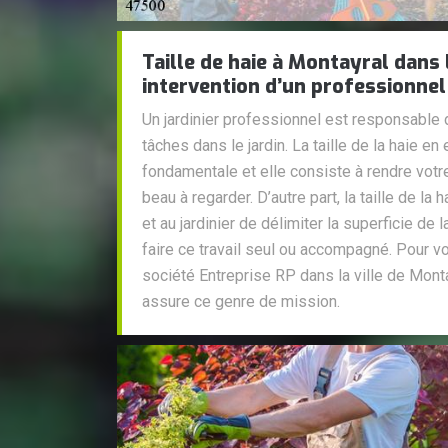
Taille de haie à Montayral dans 
intervention d’un professionne
Un jardinier professionnel est responsable 
tâches dans le jardin. La taille de la haie en
fondamentale et elle consiste à rendre votre 
beau à regarder. D’autre part, la taille de la
et au jardinier de délimiter la superficie de l
faire ce travail seul ou accompagné. Pour vot
société Entreprise RP dans la ville de Mont
assure ce genre de mission.