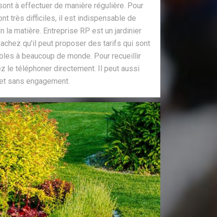
sont à effectuer de manière régulière. Pour
nt très difficiles, il est indispensable de
 la matière. Entreprise RP est un jardinier
sachez qu'il peut proposer des tarifs qui sont
bles à beaucoup de monde. Pour recueillir
ez le téléphoner directement. Il peut aussi
t et sans engagement.