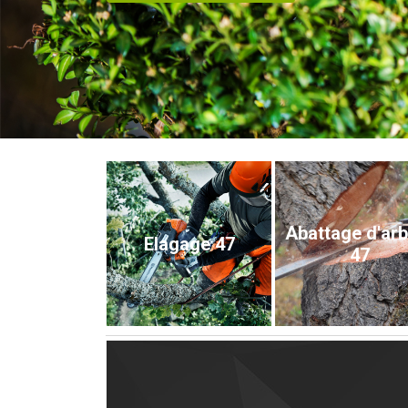
Abattage d'ar
Elagage 47
47