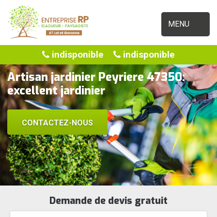
MENU
indisponible
indisponible
Artisan jardinier Peyriere 47350:
excellent jardinier
CONTACTEZ-NOUS
Demande de devis gratuit