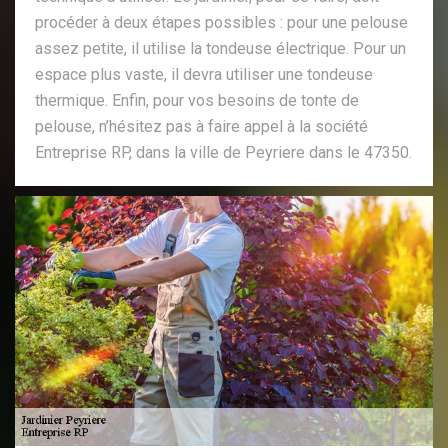
procéder à deux étapes possibles : pour une pelouse
assez petite, il utilise la tondeuse électrique. Pour un
espace plus vaste, il devra utiliser une tondeuse
thermique. Enfin, pour vos besoins de tonte de
pelouse, n’hésitez pas à faire appel à la société
Entreprise RP, dans la ville de Peyriere dans le 47350.