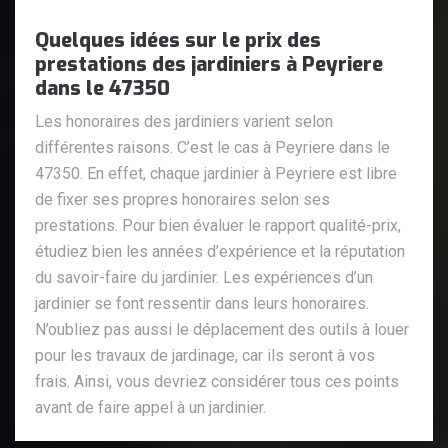
Quelques idées sur le prix des
prestations des jardiniers à Peyriere
dans le 47350
Les honoraires des jardiniers varient selon
différentes raisons. C’est le cas à Peyriere dans le
47350. En effet, chaque jardinier à Peyriere est libre
de fixer ses propres honoraires selon ses
prestations. Pour bien évaluer le rapport qualité-prix,
étudiez bien les années d’expérience et la réputation
du savoir-faire du jardinier. Les expériences d’un
jardinier se font ressentir dans leurs honoraires.
N’oubliez pas aussi le déplacement des outils à louer
pour les travaux de jardinage, car ils seront à vos
frais. Ainsi, vous devriez considérer tous ces points
avant de faire appel à un jardinier.