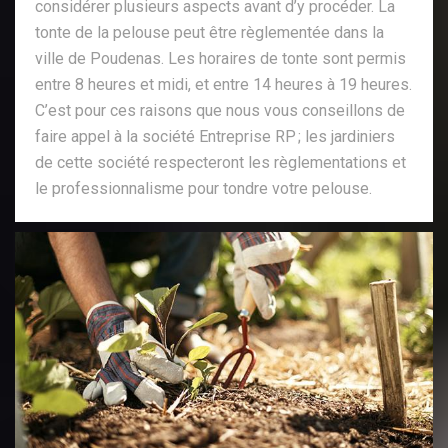
considérer plusieurs aspects avant d’y procéder. La
tonte de la pelouse peut être règlementée dans la
ville de Poudenas. Les horaires de tonte sont permis
entre 8 heures et midi, et entre 14 heures à 19 heures.
C’est pour ces raisons que nous vous conseillons de
faire appel à la société Entreprise RP ; les jardiniers
de cette société respecteront les règlementations et
le professionnalisme pour tondre votre pelouse.