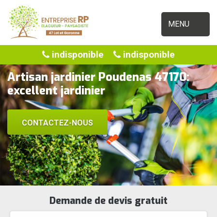
MENU
indisponible
indisponible
Artisan jardinier Poudenas 47170:
excellent jardinier
CONTACTEZ-NOUS
Demande de devis gratuit