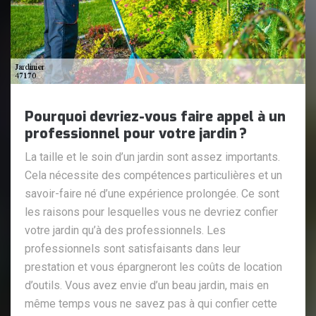
Pourquoi devriez-vous faire appel à un
professionnel pour votre jardin ?
La taille et le soin d’un jardin sont assez importants.
Cela nécessite des compétences particulières et un
savoir-faire né d’une expérience prolongée. Ce sont
les raisons pour lesquelles vous ne devriez confier
votre jardin qu’à des professionnels. Les
professionnels sont satisfaisants dans leur
prestation et vous épargneront les coûts de location
d’outils. Vous avez envie d’un beau jardin, mais en
même temps vous ne savez pas à qui confier cette