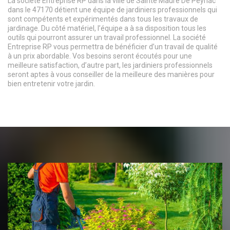
La société Entreprise RP dans la ville de Sainte Maure De Peyriac
dans le 47170 détient une équipe de jardiniers professionnels qui
sont compétents et expérimentés dans tous les travaux de
jardinage. Du côté matériel, l’équipe a à sa disposition tous les
outils qui pourront assurer un travail professionnel. La société
Entreprise RP vous permettra de bénéficier d’un travail de qualité
à un prix abordable. Vos besoins seront écoutés pour une
meilleure satisfaction, d’autre part, les jardiniers professionnels
seront aptes à vous conseiller de la meilleure des manières pour
bien entretenir votre jardin.