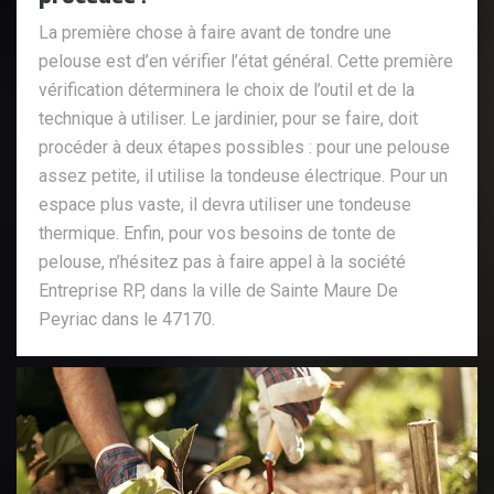
La première chose à faire avant de tondre une
pelouse est d’en vérifier l’état général. Cette première
vérification déterminera le choix de l’outil et de la
technique à utiliser. Le jardinier, pour se faire, doit
procéder à deux étapes possibles : pour une pelouse
assez petite, il utilise la tondeuse électrique. Pour un
espace plus vaste, il devra utiliser une tondeuse
thermique. Enfin, pour vos besoins de tonte de
pelouse, n’hésitez pas à faire appel à la société
Entreprise RP, dans la ville de Sainte Maure De
Peyriac dans le 47170.