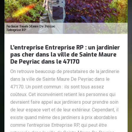
L’entreprise Entreprise RP : un jardinier
pas cher dans la ville de Sainte Maure
De Peyriac dans le 47170
On retrouve beaucoup de prestataires de la jardinerie
dans la ville de Sainte Maure De Peyriac dans le
47170. Un point commun : ils sont tous assez
coûteux. Cet inconvénient retient les personnes qui
devraient faire appel aux jardiniers pour prendre soin
de leur espace vert et de leur extérieur. Cependant, il
existe quand même des jardiniers à prix abordables
comme l’entreprise Entreprise RP, qui peut être