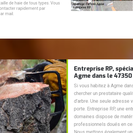
 taille de haie de tous types. Vous
ontacter rapidement par
ar mail.
Entreprise RP, spécia
Agme dans le 47350
Si vous habitez à Agme dans
chercher un prestataire qual
d’arbre. Une seule adresse 
porte. Entreprise RP, une en
domaines dispose de matéri
professionnels doués en ces
Nous mettons également un p