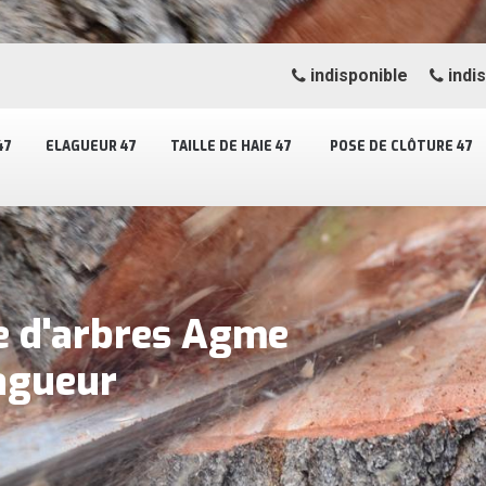
indisponible
indi
47
ELAGUEUR 47
TAILLE DE HAIE 47
POSE DE CLÔTURE 47
e d'arbres Agme
lagueur