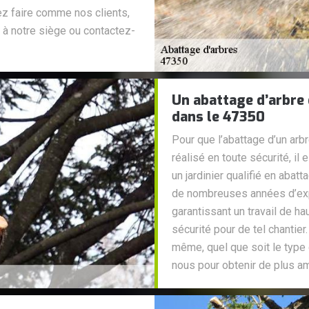
ez faire comme nos clients,
 à notre siège ou contactez-
Un abattage d’arbre 
dans le 47350
Pour que l’abattage d’un arb
réalisé en toute sécurité, i
un jardinier qualifié en abat
de nombreuses années d’exp
garantissant un travail de h
sécurité pour de tel chantier
même, quel que soit le type
nous pour obtenir de plus a