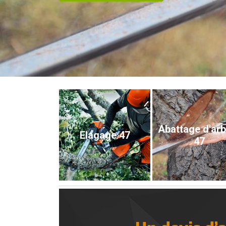
Abattage d'ar
Elagage 47
47