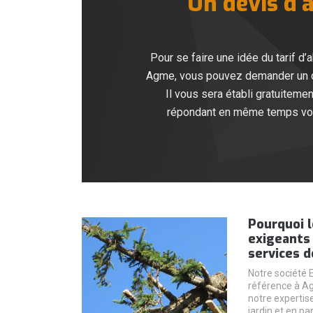
Un devis d’a
Pour se faire une idée du tarif d’
Agme, vous pouvez demander un de
Il vous sera établi gratuiteme
répondant en même temps vos 
Pourquoi l
exigeants 
services d
Notre société 
référence à Ag
notre expertis
jardin et en pa