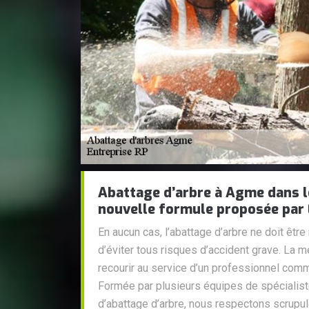
Abattage d’arbre à Agme dans l
nouvelle formule proposée par 
En aucun cas, l’abattage d’arbre ne doit être
d’éviter tous risques d’accident grave. La m
recourir au service d’un professionnel comm
Formée par plusieurs équipes de spécialiste
d’abattage d’arbre, nous respectons scrup