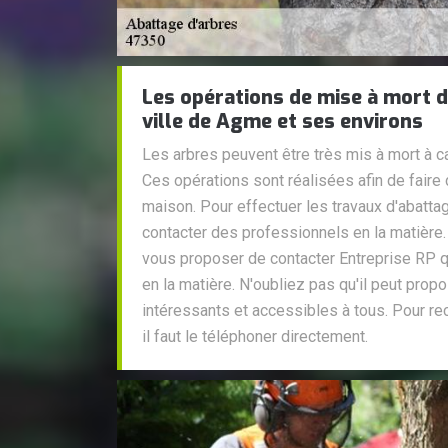
Les opérations de mise à mort d
ville de Agme et ses environs
Les arbres peuvent être très mis à mort à 
Ces opérations sont réalisées afin de faire 
maison. Pour effectuer les travaux d'abattag
contacter des professionnels en la matière
vous proposer de contacter Entreprise RP 
en la matière. N'oubliez pas qu'il peut prop
intéressants et accessibles à tous. Pour recu
il faut le téléphoner directement.