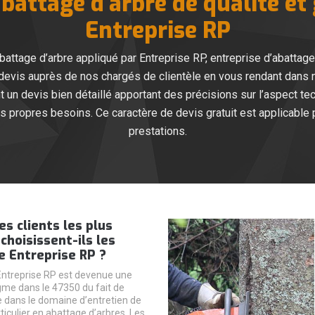
battage d’arbre de qualité et
Entreprise RP
abattage d’arbre appliqué par Entreprise RP, entreprise d’abattage 
vis auprès de nos chargés de clientèle en vous rendant dans n
nt un devis bien détaillé apportant des précisions sur l’aspect te
propres besoins. Ce caractère de devis gratuit est applicable 
prestations.
es clients les plus
choisissent-ils les
e Entreprise RP ?
Entreprise RP est devenue une
me dans le 47350 du fait de
e dans le domaine d’entretien de
rticulier en abattage d’arbres. Les