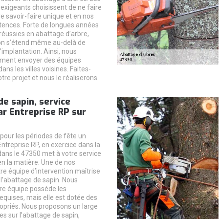
s exigeants choisissent de ne faire
e savoir-faire unique et en nos
tences. Forte de longues années
réussies en abattage d’arbre,
ion s’étend même au-delà de
d’implantation. Ainsi, nous
ment envoyer des équipes
ans les villes voisines. Faites-
tre projet et nous le réaliserons.
e sapin, service
r Entreprise RP sur
 pour les périodes de fête un
Entreprise RP, en exercice dans la
dans le 47350 met à votre service
en la matière. Une de nos
tre équipe d’intervention maîtrise
 l’abattage de sapin. Nous
re équipe possède les
requises, mais elle est dotée des
opriés. Nous proposons un large
es sur l’abattage de sapin,