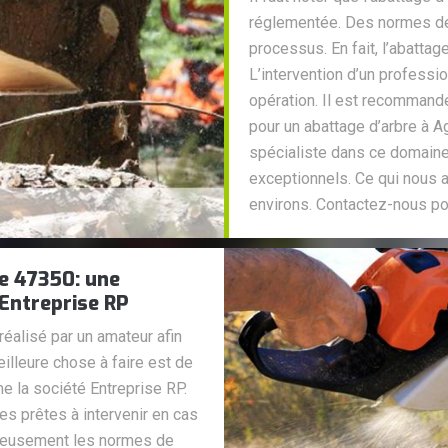
réglementée. Des normes de 
processus. En fait, l’abattag
L’intervention d’un professio
opération. Il est recommandé
pour un abattage d’arbre à
spécialiste dans ce domaine 
exceptionnels. Ce qui nous a
environs. Contactez-nous pou
e 47350: une
Entreprise RP
 réalisé par un amateur afin
eilleure chose à faire est de
e la société Entreprise RP.
s prêtes à intervenir en cas
uleusement les normes de