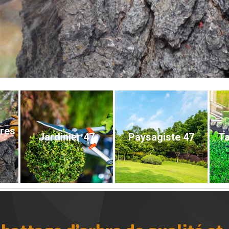
bres
Jardinier 47
Paysagiste 47
Ta