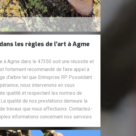
dans les règles de l’art à Agme
re à Agme dans le 47350 soit une réussite et
l est fortement recommandé de faire appel à
tage d’arbre tel que Entreprise RP. Possédant
érience, nous intervenons en vous
aute qualité et respectant les normes de
. La qualité de nos prestations demeure la
 de travaux que nous effectuons. Contactez-
mples informations concernant nos services.