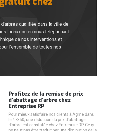
 gratuit chez
d’arbres qualifiée dans la ville de
os locaux ou en nous téléphonant.
chnique de nos interventions et
pour l’ensemble de toutes nos
Profitez de la remise de prix
d’abattage d’arbre chez
Entreprise RP
Pour mieux satisfaire nos clients à Agme dans
le 47350, une réduction du prix d’abattage
d’arbre est constatée chez Entreprise RP. Ce qui
ne peut pas être traduit par une diminution de la