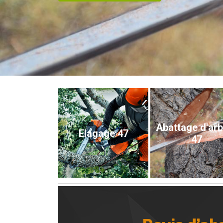
Abattage d'ar
Elagage 47
47