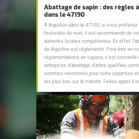
Abattage de sapin : des règles à
dans le 47190
A Aiguillon dans le 47190, si vous préférez 
festivités de noël, il est recommandé de v
autorités locales compétentes. En effet, l’ab
de Aiguillon est réglementé. Pour être en c
réglementations en vigueur, il est conseillé 
entreprise d’abattage d’arbre qualifiée co
sommes renommés pour notre expertise et n
les plus bas sur le marché. Faites appel à no