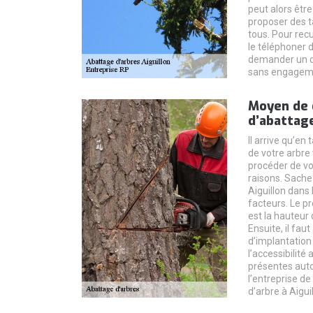
peut alors être
proposer des t
tous. Pour recue
le téléphoner di
demander un de
sans engagem
Moyen de 
d’abattage
Il arrive qu’en 
de votre arbre
procéder de vo
raisons. Sachez
Aiguillon dans
facteurs. Le p
est la hauteur 
Ensuite, il fau
d’implantatio
l’accessibilité 
présentes autou
l’entreprise de
d’arbre à Aigui