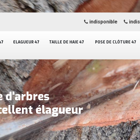
indisponible
indi
47
ELAGUEUR 47
TAILLE DE HAIE 47
POSE DE CLÔTURE 47
e d'arbres
cellent élagueur