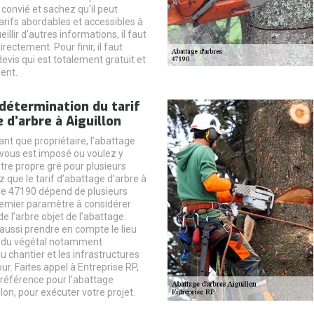
 convié et sachez qu'il peut
arifs abordables et accessibles à
illir d'autres informations, il faut
rectement. Pour finir, il faut
vis qui est totalement gratuit et
ent.
détermination du tarif
 d’arbre à Aiguillon
tant que propriétaire, l’abattage
 vous est imposé ou voulez y
tre propre gré pour plusieurs
 que le tarif d’abattage d’arbre à
 le 47190 dépend de plusieurs
remier paramètre à considérer
de l’arbre objet de l’abattage.
t aussi prendre en compte le lieu
n du végétal notamment
au chantier et les infrastructures
r. Faites appel à Entreprise RP,
 référence pour l’abattage
llon, pour exécuter votre projet.