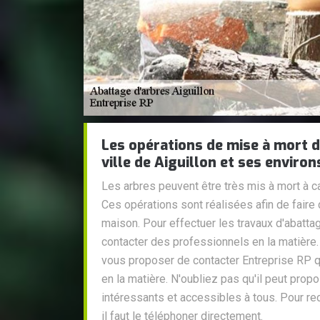
Les opérations de mise à mort d
ville de Aiguillon et ses environ
Les arbres peuvent être très mis à mort à 
Ces opérations sont réalisées afin de faire 
maison. Pour effectuer les travaux d'abattag
contacter des professionnels en la matière
vous proposer de contacter Entreprise RP 
en la matière. N'oubliez pas qu'il peut prop
intéressants et accessibles à tous. Pour recu
il faut le téléphoner directement.