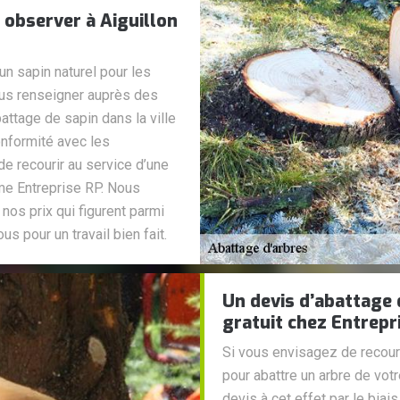
 observer à Aiguillon
un sapin naturel pour les
ous renseigner auprès des
attage de sapin dans la ville
onformité avec les
de recourir au service d’une
mme Entreprise RP. Nous
os prix qui figurent parmi
us pour un travail bien fait.
Un devis d’abattage 
gratuit chez Entrepr
Si vous envisagez de recouri
pour abattre un arbre de votr
devis à cet effet par le biai