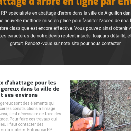
attage d’arbre en ligne par En
 RP spécialiste en abattage d’arbre dans la ville de Aiguillon d
’une nouvelle méthode mise en place pour faciliter l’accès de nos 
bre classique est encore effective. Vous pouvez ainsi obtenir 
 caractères de notre devis restent intacts, toujours détaillé, ét
gratuit. Rendez-vous sur note site pour nous contacter.
x d'abattage pour les
gereux dans la ville de
et ses environs
gereux sont des éléments qui
r les constructions à l'image
nsi, il est nécessaire de faire des
tage. Pour faire ces travaux qui
iles, il faut contacter des
 en la matière. Entreprise RP