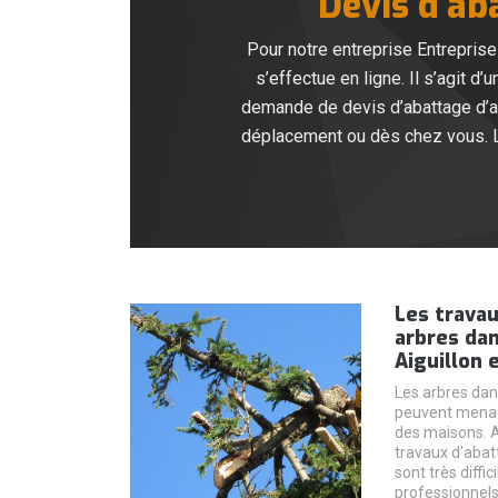
Devis d’ab
Pour notre entreprise Entreprise
s’effectue en ligne. Il s’agit d
demande de devis d’abattage d’ar
déplacement ou dès chez vous. Les
Les travau
arbres dan
Aiguillon 
Les arbres dan
peuvent menace
des maisons. Ai
travaux d'abat
sont très diffic
professionnels