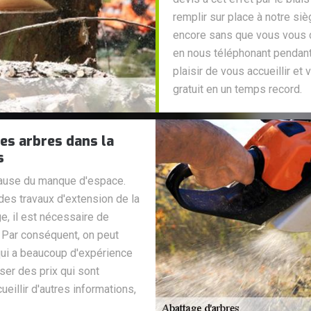
remplir sur place à notre si
encore sans que vous vous d
en nous téléphonant pendant
plaisir de vous accueillir et
gratuit en un temps record.
es arbres dans la
s
cause du manque d'espace.
des travaux d'extension de la
e, il est nécessaire de
. Par conséquent, on peut
qui a beaucoup d'expérience
oser des prix qui sont
eillir d'autres informations,