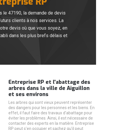
treprise RP
ans le 47190, la demande de devis
futurs clients à nos services. La
votre devis où que vous soyez, en
abli dans les plus brefs délais et
Entreprise RP et l'abattage des
arbres dans la ville de Aiguillon
et ses environs
Les arbres qui sont vieux peuvent représenter
des dangers pour les personnes et les biens. En
effet, il faut faire des travaux d'abattage pour
éviter les problèmes. Ainsi, il est nécessaire de
contacter des experts en la matière. Entreprise
RP peut s'en occuper et sachez qu'il peut