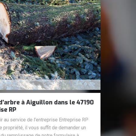
d’arbre à Aiguillon dans le 47190
ise RP
r au service de l’entreprise Entreprise RP
e propriété, il vous suffit de demander un
s du remplissage de notre formulaire à