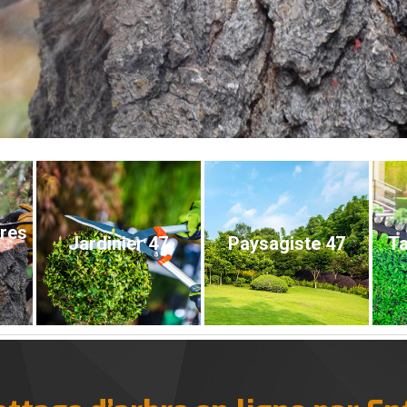
bres
Jardinier 47
Paysagiste 47
Ta