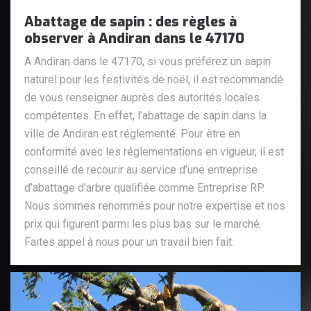
Abattage de sapin : des règles à
observer à Andiran dans le 47170
A Andiran dans le 47170, si vous préférez un sapin
naturel pour les festivités de noël, il est recommandé
de vous renseigner auprès des autorités locales
compétentes. En effet, l’abattage de sapin dans la
ville de Andiran est réglementé. Pour être en
conformité avec les réglementations en vigueur, il est
conseillé de recourir au service d’une entreprise
d’abattage d’arbre qualifiée comme Entreprise RP.
Nous sommes renommés pour notre expertise et nos
prix qui figurent parmi les plus bas sur le marché.
Faites appel à nous pour un travail bien fait.