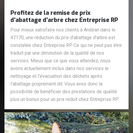
Profitez de la remise de prix
d’abattage d’arbre chez Entreprise RP
Pour mieux satisfaire nos clients à Andiran dans le
47170, une réduction du prix d’abattage d’arbre est
constatée chez Entreprise RP. Ce qui ne peut pas être
traduit par une diminution de la qualité de nos
services. Mieux que ce que vous attendez, nous
avons actuellement inclus dans nos services le
nettoyage et l’évacuation des déchets après
l’abattage proprement dit. Vous avez donc la
possibilité de bénéficier des prestations de qualité
plus un bonus pour un prix réduit chez Entreprise RP.