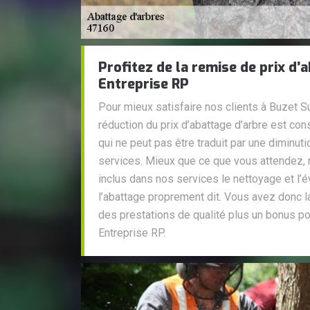
Profitez de la remise de prix d’
Entreprise RP
Pour mieux satisfaire nos clients à Buzet S
réduction du prix d’abattage d’arbre est co
qui ne peut pas être traduit par une diminuti
services. Mieux que ce que vous attendez,
inclus dans nos services le nettoyage et l’
l’abattage proprement dit. Vous avez donc la
des prestations de qualité plus un bonus pou
Entreprise RP.