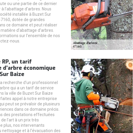
te ou une partie de ce dernier
 à l’abattage d’arbres. Nous
iété installée à Buzet Sur
47160, dotée de grandes
ns ce domaine et peut réaliser
n matière d’abattage d’arbres.
formations sur l’ensemble de nos
actez-nous.
 RP, un tarif
e d’arbre économique
Sur Baize
 la recherche d’un professionnel
rbre qui a un tarif de service
s la ville de Buzet Sur Baize
faites appel à notre entreprise
ui peut se prévaloir de plusieurs
iences dans ce domaine précis.
s des prestations effectuées
de l’art à un prix très
 plus, nos intervenants
 nettoyage et à l’évacuation des