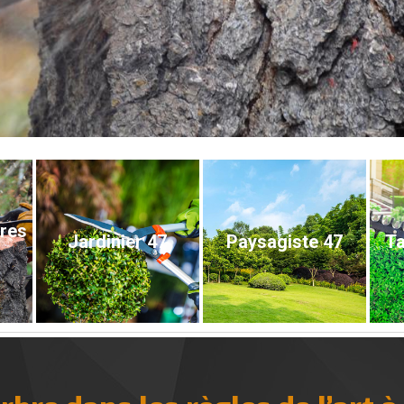
bres
Jardinier 47
Paysagiste 47
Ta