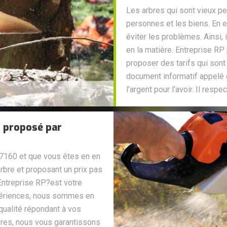
Les arbres qui sont vieux p
personnes et les biens. En ef
éviter les problèmes. Ainsi,
en la matière. Entreprise RP
proposer des tarifs qui sont
document informatif appelé d
l'argent pour l'avoir. Il respe
r proposé par
47160 et que vous êtes en en
arbre et proposant un prix pas
 Entreprise RP?est votre
xpériences, nous sommes en
qualité répondant à vos
rbres, nous vous garantissons