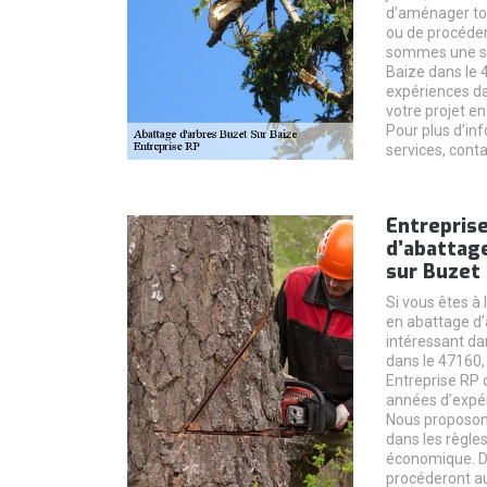
d’aménager tou
ou de procéder
sommes une soc
Baize dans le 
expériences da
votre projet e
Pour plus d’in
services, cont
Entreprise
d’abattag
sur Buzet 
Si vous êtes à
en abattage d’a
intéressant dan
dans le 47160, 
Entreprise RP q
années d’expér
Nous proposon
dans les règles 
économique. De
procéderont au