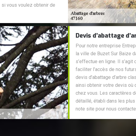
s si vous voulez obtenir de
Devis d’abattage d’a
Pour notre entreprise Entrep
la ville de Buzet Sur Baize 
s’effectue en ligne. Il s’ag
faciliter l’accès de nos fut
devis d’abattage d’arbre cl
ainsi obtenir votre devis o
chez vous. Les caractères de
détaillé, établi dans les plu
note site pour nous contacte