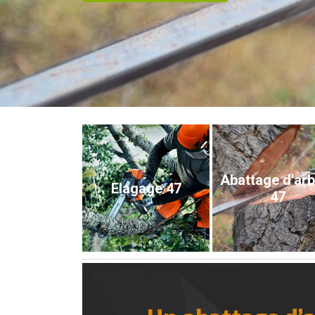
Abattage d'ar
Elagage 47
47