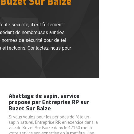
à Buzet Sur Baize
oute sécurité, il est fortement
 Possédant de nombreuses années
s normes de sécurité pour de tel
us effectuons. Contactez-nous pour
Abattage de sapin, service
proposé par Entreprise RP sur
Buzet Sur Baize
Si vous voulez pour les périodes de fête un
sapin naturel, Entreprise RP, en exercice dans la
ville de Buzet Sur Baize dans le 47160 met à
votre service son expertise en la matière. Une