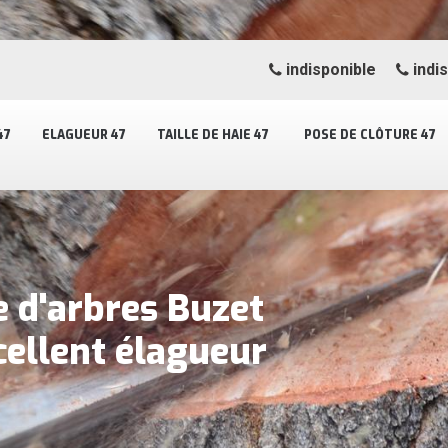
indisponible
indi
47
ELAGUEUR 47
TAILLE DE HAIE 47
POSE DE CLÔTURE 47
e d'arbres Buzet
cellent élagueur