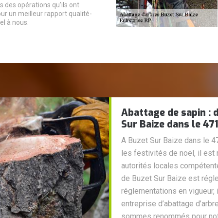
s des opérations qu’ils ont
ur un meilleur rapport qualité-
pel à nous.
Abattage de sapin : 
Sur Baize dans le 47
A Buzet Sur Baize dans le 47
les festivités de noël, il 
autorités locales compétentes
de Buzet Sur Baize est régl
réglementations en vigueur, i
entreprise d’abattage d’arb
sommes renommés pour notre 