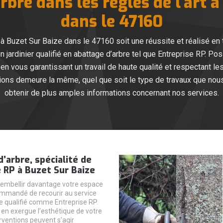
bre dans les règles de l’art 
dans le 47160
 à Buzet Sur Baize dans le 47160 soit une réussite et réalisé en t
 jardinier qualifié en abattage d’arbre tel que Entreprise RP.
en vous garantissant un travail de haute qualité et respectant le
ations demeure la même, quel que soit le type de travaux que no
obtenir de plus amples informations concernant nos services.
’arbre, spécialité de
 RP à Buzet Sur Baize
 embellir davantage votre espace
ecommandé de recourir au service
e qualifié comme Entreprise RP.
 en exergue l’esthétique de votre
erventions peuvent s’agir