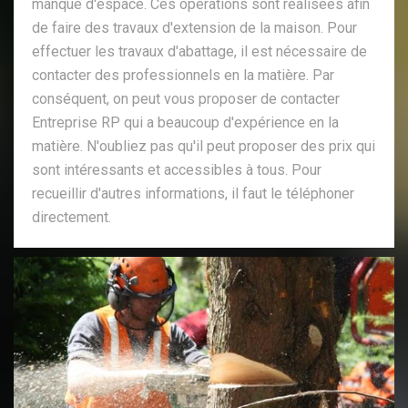
manque d'espace. Ces opérations sont réalisées afin
de faire des travaux d'extension de la maison. Pour
effectuer les travaux d'abattage, il est nécessaire de
contacter des professionnels en la matière. Par
conséquent, on peut vous proposer de contacter
Entreprise RP qui a beaucoup d'expérience en la
matière. N'oubliez pas qu'il peut proposer des prix qui
sont intéressants et accessibles à tous. Pour
recueillir d'autres informations, il faut le téléphoner
directement.