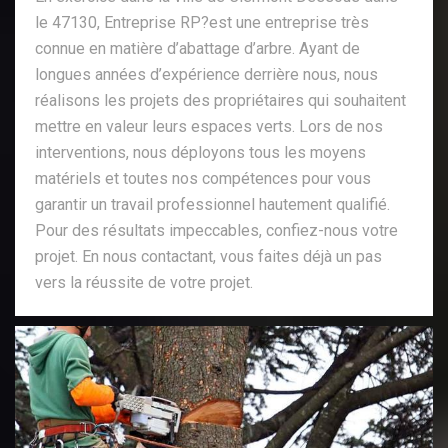
le 47130, Entreprise RP?est une entreprise très
connue en matière d’abattage d’arbre. Ayant de
longues années d’expérience derrière nous, nous
réalisons les projets des propriétaires qui souhaitent
mettre en valeur leurs espaces verts. Lors de nos
interventions, nous déployons tous les moyens
matériels et toutes nos compétences pour vous
garantir un travail professionnel hautement qualifié.
Pour des résultats impeccables, confiez-nous votre
projet. En nous contactant, vous faites déjà un pas
vers la réussite de votre projet.