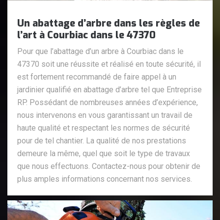
Un abattage d’arbre dans les règles de
l’art à Courbiac dans le 47370
Pour que l’abattage d’un arbre à Courbiac dans le
47370 soit une réussite et réalisé en toute sécurité, il
est fortement recommandé de faire appel à un
jardinier qualifié en abattage d’arbre tel que Entreprise
RP. Possédant de nombreuses années d’expérience,
nous intervenons en vous garantissant un travail de
haute qualité et respectant les normes de sécurité
pour de tel chantier. La qualité de nos prestations
demeure la même, quel que soit le type de travaux
que nous effectuons. Contactez-nous pour obtenir de
plus amples informations concernant nos services.