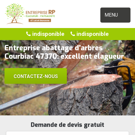
MENU
indisponible
indisponible
Entreprise abattage d'arbres
Courbiac 47370: excellent élagueur
CONTACTEZ-NOUS
Demande de devis gratuit