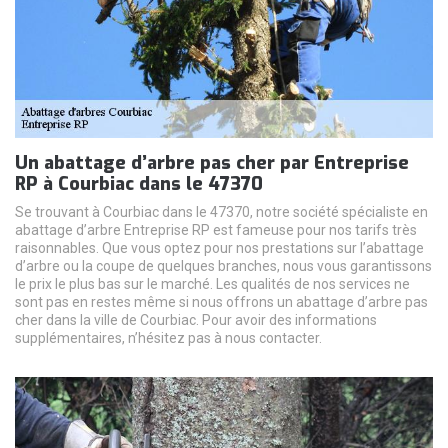
Un abattage d’arbre pas cher par Entreprise
RP à Courbiac dans le 47370
Se trouvant à Courbiac dans le 47370, notre société spécialiste en
abattage d’arbre Entreprise RP est fameuse pour nos tarifs très
raisonnables. Que vous optez pour nos prestations sur l’abattage
d’arbre ou la coupe de quelques branches, nous vous garantissons
le prix le plus bas sur le marché. Les qualités de nos services ne
sont pas en restes même si nous offrons un abattage d’arbre pas
cher dans la ville de Courbiac. Pour avoir des informations
supplémentaires, n’hésitez pas à nous contacter.