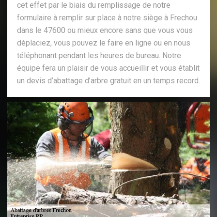
cet effet par le biais du remplissage de notre
formulaire à remplir sur place à notre siège à Frechou
dans le 47600 ou mieux encore sans que vous vous
déplaciez, vous pouvez le faire en ligne ou en nous
téléphonant pendant les heures de bureau. Notre
équipe fera un plaisir de vous accueillir et vous établit
un devis d’abattage d’arbre gratuit en un temps record.