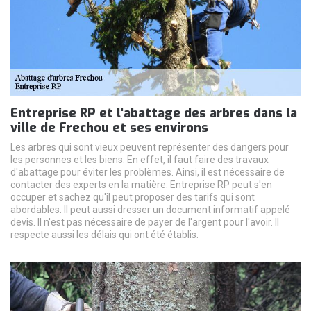
Entreprise RP et l'abattage des arbres dans la
ville de Frechou et ses environs
Les arbres qui sont vieux peuvent représenter des dangers pour
les personnes et les biens. En effet, il faut faire des travaux
d'abattage pour éviter les problèmes. Ainsi, il est nécessaire de
contacter des experts en la matière. Entreprise RP peut s'en
occuper et sachez qu'il peut proposer des tarifs qui sont
abordables. Il peut aussi dresser un document informatif appelé
devis. Il n'est pas nécessaire de payer de l'argent pour l'avoir. Il
respecte aussi les délais qui ont été établis.