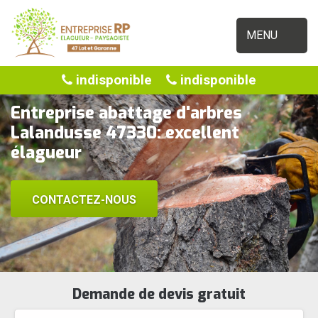
MENU
indisponible
indisponible
Entreprise abattage d'arbres
Lalandusse 47330: excellent
élagueur
CONTACTEZ-NOUS
Demande de devis gratuit