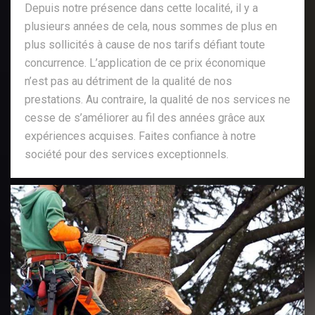
Depuis notre présence dans cette localité, il y a
plusieurs années de cela, nous sommes de plus en
plus sollicités à cause de nos tarifs défiant toute
concurrence. L’application de ce prix économique
n’est pas au détriment de la qualité de nos
prestations. Au contraire, la qualité de nos services ne
cesse de s’améliorer au fil des années grâce aux
expériences acquises. Faites confiance à notre
société pour des services exceptionnels.