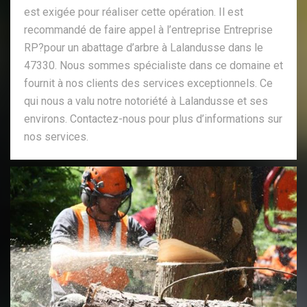
est exigée pour réaliser cette opération. Il est
recommandé de faire appel à l’entreprise Entreprise
RP?pour un abattage d’arbre à Lalandusse dans le
47330. Nous sommes spécialiste dans ce domaine et
fournit à nos clients des services exceptionnels. Ce
qui nous a valu notre notoriété à Lalandusse et ses
environs. Contactez-nous pour plus d’informations sur
nos services.