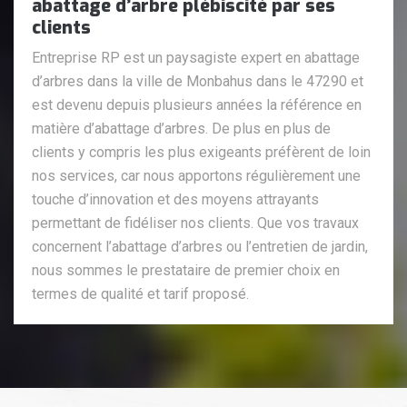
abattage d’arbre plébiscité par ses
clients
Entreprise RP est un paysagiste expert en abattage
d’arbres dans la ville de Monbahus dans le 47290 et
est devenu depuis plusieurs années la référence en
matière d’abattage d’arbres. De plus en plus de
clients y compris les plus exigeants préfèrent de loin
nos services, car nous apportons régulièrement une
touche d’innovation et des moyens attrayants
permettant de fidéliser nos clients. Que vos travaux
concernent l’abattage d’arbres ou l’entretien de jardin,
nous sommes le prestataire de premier choix en
termes de qualité et tarif proposé.