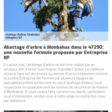
Abattage d’arbre à Monbahus dans le 47290:
une nouvelle formule proposée par Entreprise
RP
En aucun cas, l’abattage d’arbre ne doit être réalisé par un
amateur afin d’éviter tous risques d’accident grave. La meilleure
chose à faire est de recourir au service d’un professionnel comme
la société Entreprise RP. Formée par plusieurs équipes de
spécialistes prêtes à intervenir en cas d’abattage d’arbre, nous
respectons scrupuleusement les normes de sécurité en la matière
à Monbahus. Si vous voulez faire comme nos clients, particuliers
ou professionnels, rendez-vous à notre siège ou contactez-nous
par téléphone.