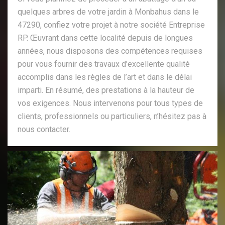
quelques arbres de votre jardin à Monbahus dans le
47290, confiez votre projet à notre société Entreprise
RP. Œuvrant dans cette localité depuis de longues
années, nous disposons des compétences requises
pour vous fournir des travaux d’excellente qualité
accomplis dans les règles de l’art et dans le délai
imparti. En résumé, des prestations à la hauteur de
vos exigences. Nous intervenons pour tous types de
clients, professionnels ou particuliers, n’hésitez pas à
nous contacter.