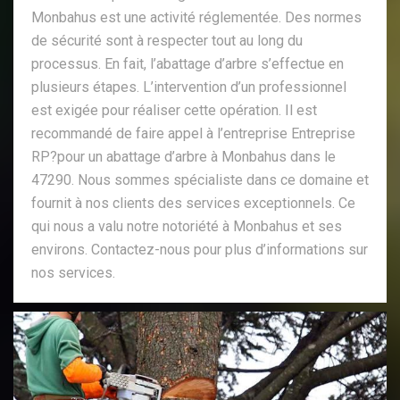
Monbahus est une activité réglementée. Des normes
de sécurité sont à respecter tout au long du
processus. En fait, l’abattage d’arbre s’effectue en
plusieurs étapes. L’intervention d’un professionnel
est exigée pour réaliser cette opération. Il est
recommandé de faire appel à l’entreprise Entreprise
RP?pour un abattage d’arbre à Monbahus dans le
47290. Nous sommes spécialiste dans ce domaine et
fournit à nos clients des services exceptionnels. Ce
qui nous a valu notre notoriété à Monbahus et ses
environs. Contactez-nous pour plus d’informations sur
nos services.