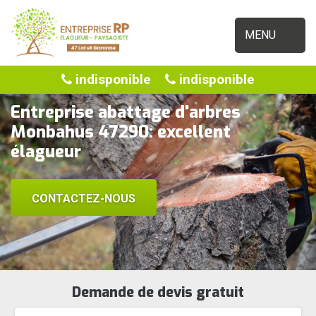
MENU
indisponible
indisponible
Entreprise abattage d'arbres
Monbahus 47290: excellent
élagueur
CONTACTEZ-NOUS
Demande de devis gratuit