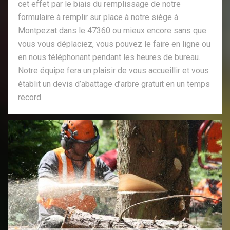
cet effet par le biais du remplissage de notre
formulaire à remplir sur place à notre siège à
Montpezat dans le 47360 ou mieux encore sans que
vous vous déplaciez, vous pouvez le faire en ligne ou
en nous téléphonant pendant les heures de bureau.
Notre équipe fera un plaisir de vous accueillir et vous
établit un devis d’abattage d’arbre gratuit en un temps
record.