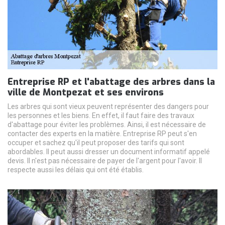
Entreprise RP et l'abattage des arbres dans la
ville de Montpezat et ses environs
Les arbres qui sont vieux peuvent représenter des dangers pour
les personnes et les biens. En effet, il faut faire des travaux
d'abattage pour éviter les problèmes. Ainsi, il est nécessaire de
contacter des experts en la matière. Entreprise RP peut s'en
occuper et sachez qu'il peut proposer des tarifs qui sont
abordables. Il peut aussi dresser un document informatif appelé
devis. Il n'est pas nécessaire de payer de l'argent pour l'avoir. Il
respecte aussi les délais qui ont été établis.