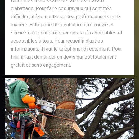
Ainsi, il est nécessaire de faire des travaux
d'abattage. Pour faire ces travaux qui sont très
difficiles, il faut contacter des professionnels en la
matière. Entreprise RP peut alors être convié et
sachez qu'il peut proposer des tarifs abordables et
accessibles à tous. Pour recueillir d'autres
informations, il faut le téléphoner directement. Pour
finir, il faut demander un devis qui est totalement
gratuit et sans engagement.