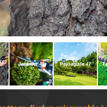
bres
Jardinier 47
Paysagiste 47
Ta