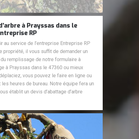
d’arbre à Prayssas dans le
ntreprise RP
r au service de l’entreprise Entreprise RP
e propriété, il vous suffit de demander un
s du remplissage de notre formulaire à
iège à Prayssas dans le 47360 ou mieux
éplaciez, vous pouvez le faire en ligne ou
 les heures de bureau. Notre équipe fera un
 vous établit un devis d’abattage d’arbre