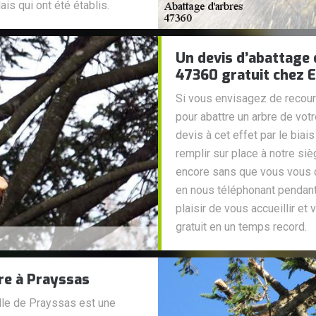
lais qui ont été établis.
Un devis d’abattage 
47360 gratuit chez E
Si vous envisagez de recouri
pour abattre un arbre de votr
devis à cet effet par le biai
remplir sur place à notre s
encore sans que vous vous d
en nous téléphonant pendant
plaisir de vous accueillir et
gratuit en un temps record.
bre à Prayssas
ville de Prayssas est une