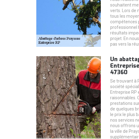
souhaitent met
verts. Lors de
tous les moyen
compétences po
professionnel 
résultats impe
projet. En nous
pas vers la réu
Un abattag
Entreprise
47360
Se trouvant à 
société spécia
Entreprise RP 
raisonnables. 
prestations sur
de quelques b
le prix le plus
nos services n
nous offrons u
la ville de Pra
supplémentaire