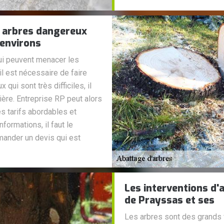
s arbres dangereux
 environs
ui peuvent menacer les
il est nécessaire de faire
 qui sont très difficiles, il
ière. Entreprise RP peut alors
s tarifs abordables et
nformations, il faut le
emander un devis qui est
Les interventions d'
de Prayssas et ses
Les arbres sont des grands 