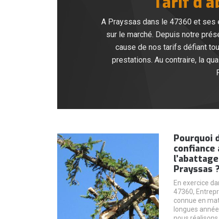
Tarif d’
A Prayssas dans le 47360 et ses en
sur le marché. Depuis notre prése
cause de nos tarifs défiant to
prestations. Au contraire, la q
Pourquoi 
confiance 
l’abattage
Prayssas 
En exercice dan
47360, Entrepr
connue en mati
longues années
nous réalisons 