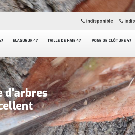
indisponible
indi
47
ELAGUEUR 47
TAILLE DE HAIE 47
POSE DE CLÔTURE 47
e d'arbres
cellent