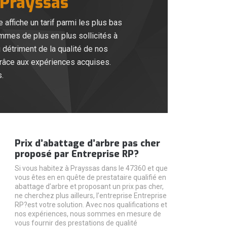
 Prayssas
affiche un tarif parmi les plus bas
ommes de plus en plus sollicités à
 détriment de la qualité de nos
 grâce aux expériences acquises.
.
Prix d’abattage d’arbre pas cher
proposé par Entreprise RP?
Si vous habitez à Prayssas dans le 47360 et que
vous êtes en en quête de prestataire qualifié en
abattage d’arbre et proposant un prix pas cher,
ne cherchez plus ailleurs, l’entreprise Entreprise
RP?est votre solution. Avec nos qualifications et
nos expériences, nous sommes en mesure de
vous fournir des prestations de qualité