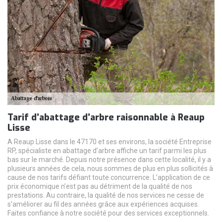
Tarif d’abattage d’arbre raisonnable à Reaup
Lisse
A Reaup Lisse dans le 47170 et ses environs, la société Entreprise
RP, spécialiste en abattage d’arbre affiche un tarif parmi les plus
bas sur le marché. Depuis notre présence dans cette localité, il y a
plusieurs années de cela, nous sommes de plus en plus sollicités à
cause de nos tarifs défiant toute concurrence. L’application de ce
prix économique n’est pas au détriment de la qualité de nos
prestations. Au contraire, la qualité de nos services ne cesse de
s’améliorer au fil des années grâce aux expériences acquises.
Faites confiance à notre société pour des services exceptionnels.