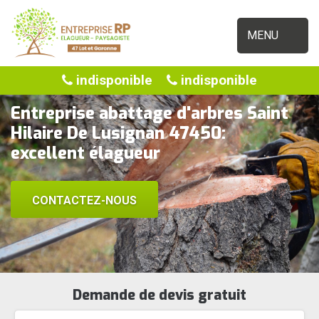
MENU
indisponible
indisponible
Entreprise abattage d'arbres Saint
Hilaire De Lusignan 47450:
excellent élagueur
CONTACTEZ-NOUS
Demande de devis gratuit