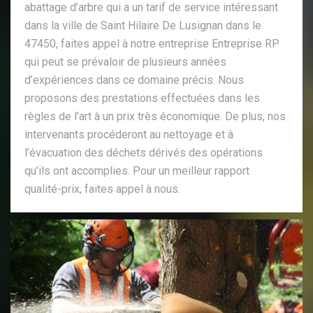
abattage d’arbre qui a un tarif de service intéressant
dans la ville de Saint Hilaire De Lusignan dans le
47450, faites appel à notre entreprise Entreprise RP
qui peut se prévaloir de plusieurs années
d’expériences dans ce domaine précis. Nous
proposons des prestations effectuées dans les
règles de l’art à un prix très économique. De plus, nos
intervenants procéderont au nettoyage et à
l’évacuation des déchets dérivés des opérations
qu’ils ont accomplies. Pour un meilleur rapport
qualité-prix, faites appel à nous.