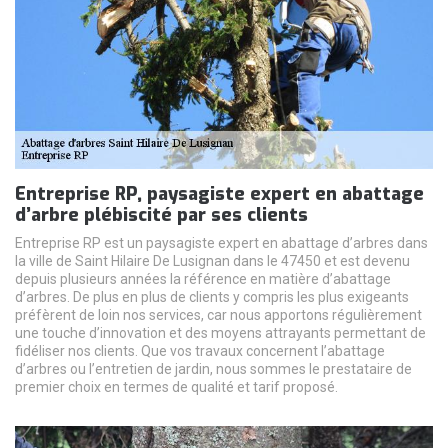
Entreprise RP, paysagiste expert en abattage
d’arbre plébiscité par ses clients
Entreprise RP est un paysagiste expert en abattage d’arbres dans
la ville de Saint Hilaire De Lusignan dans le 47450 et est devenu
depuis plusieurs années la référence en matière d’abattage
d’arbres. De plus en plus de clients y compris les plus exigeants
préfèrent de loin nos services, car nous apportons régulièrement
une touche d’innovation et des moyens attrayants permettant de
fidéliser nos clients. Que vos travaux concernent l’abattage
d’arbres ou l’entretien de jardin, nous sommes le prestataire de
premier choix en termes de qualité et tarif proposé.