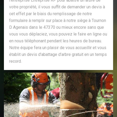
l’entreprise Entreprise RP pour abattre un arbre de
votre propriété, il vous suffit de demander un devis à
cet effet par le biais du remplissage de notre
formulaire à remplir sur place à notre siège à Tournon
D Agenais dans le 47370 ou mieux encore sans que
vous vous déplaciez, vous pouvez le faire en ligne ou
en nous téléphonant pendant les heures de bureau.
Notre équipe fera un plaisir de vous accueillir et vous
établit un devis d’abattage d’arbre gratuit en un temps
record.