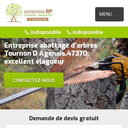
MENU
indisponible
indisponible
Entreprise abattage d'arbres
Tournon D Agenais 47370:
excellent élagueur
CONTACTEZ-NOUS
Demande de devis gratuit