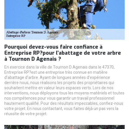
Pourquoi devez-vous faire confiance à
Entreprise RP?pour l’abattage de votre arbre
à Tournon D Agenais ?
En exercice dans la ville de Tournon D Agenais dans le 47370,
Entreprise RP?est une entreprise très connue en matière
d’abattage d’arbre. Ayant de longues années d’expérience
derrière nous, nous réalisons les projets des propriétaires qui
souhaitent mettre en valeur leurs espaces verts. Lors de nos
interventions, nous déployons tous les moyens matériels et toutes
nos compétences pour vous garantir un travail professionnel
hautement qualifié. Pour des résultats impeccables, confiez-nous
votre projet. En nous contactant, vous faites déjà un pas vers la
réussite de votre projet.