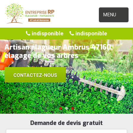
MENU
indisponible
indisponible
Artisan élagueur Ambrus 47160:
élagage de vos arbres
CONTACTEZ-NOUS
Demande de devis gratuit