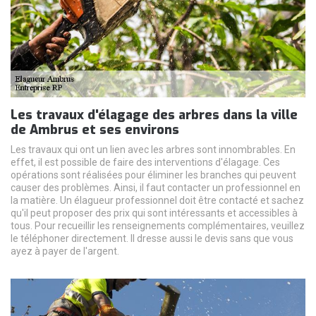
Les travaux d'élagage des arbres dans la ville
de Ambrus et ses environs
Les travaux qui ont un lien avec les arbres sont innombrables. En
effet, il est possible de faire des interventions d'élagage. Ces
opérations sont réalisées pour éliminer les branches qui peuvent
causer des problèmes. Ainsi, il faut contacter un professionnel en
la matière. Un élagueur professionnel doit être contacté et sachez
qu'il peut proposer des prix qui sont intéressants et accessibles à
tous. Pour recueillir les renseignements complémentaires, veuillez
le téléphoner directement. Il dresse aussi le devis sans que vous
ayez à payer de l'argent.