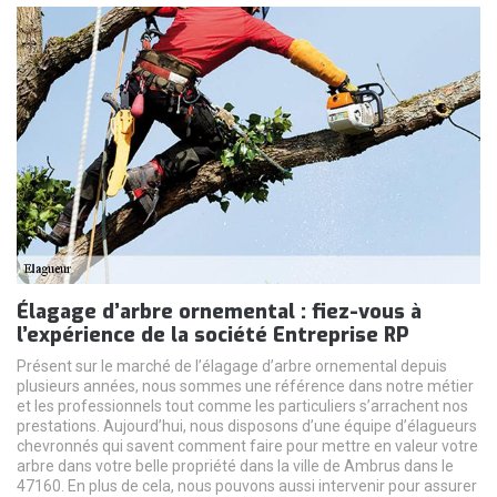
Élagage d’arbre ornemental : fiez-vous à
l’expérience de la société Entreprise RP
Présent sur le marché de l’élagage d’arbre ornemental depuis
plusieurs années, nous sommes une référence dans notre métier
et les professionnels tout comme les particuliers s’arrachent nos
prestations. Aujourd’hui, nous disposons d’une équipe d’élagueurs
chevronnés qui savent comment faire pour mettre en valeur votre
arbre dans votre belle propriété dans la ville de Ambrus dans le
47160. En plus de cela, nous pouvons aussi intervenir pour assurer