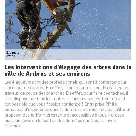
Les interventions d'élagage des arbres dans la
ville de Ambrus et ses environs
Les élagueurs sont des professionnels qui sont à contacter pour
s'occuper des arbres. En effet, ils ont pour mission de réaliser des
travaux de coupe des branches. En effet, pour faire ces tâches, il
faut disposer de tous les matériels indispensables. Pour nous, il
est possible que vous fassiez confiance à Entreprise RP. Il a
beaucoup d'expérience dans le domaine et n'oubliez pas qu'il peut
proposer des tarifs intéressants et accessibles à tous. Il dresse
aussi un devis en basant sur les données que vous lui avez
fournies.