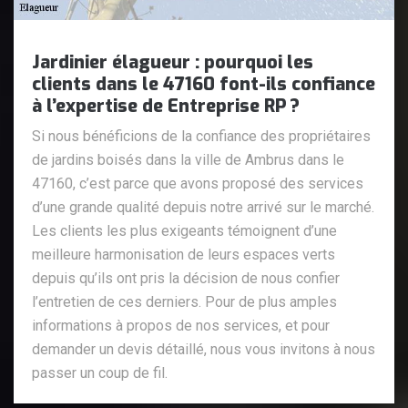
Jardinier élagueur : pourquoi les
clients dans le 47160 font-ils confiance
à l’expertise de Entreprise RP ?
Si nous bénéficions de la confiance des propriétaires
de jardins boisés dans la ville de Ambrus dans le
47160, c’est parce que avons proposé des services
d’une grande qualité depuis notre arrivé sur le marché.
Les clients les plus exigeants témoignent d’une
meilleure harmonisation de leurs espaces verts
depuis qu’ils ont pris la décision de nous confier
l’entretien de ces derniers. Pour de plus amples
informations à propos de nos services, et pour
demander un devis détaillé, nous vous invitons à nous
passer un coup de fil.