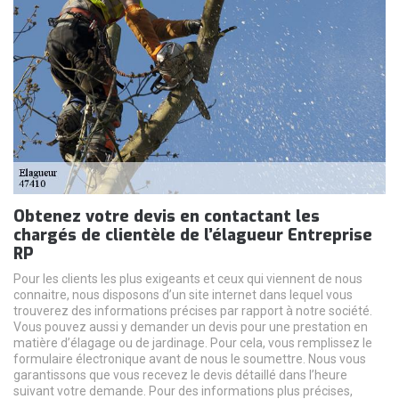
Obtenez votre devis en contactant les
chargés de clientèle de l’élagueur Entreprise
RP
Pour les clients les plus exigeants et ceux qui viennent de nous
connaitre, nous disposons d’un site internet dans lequel vous
trouverez des informations précises par rapport à notre société.
Vous pouvez aussi y demander un devis pour une prestation en
matière d’élagage ou de jardinage. Pour cela, vous remplissez le
formulaire électronique avant de nous le soumettre. Nous vous
garantissons que vous recevez le devis détaillé dans l’heure
suivant votre demande. Pour des informations plus précises,