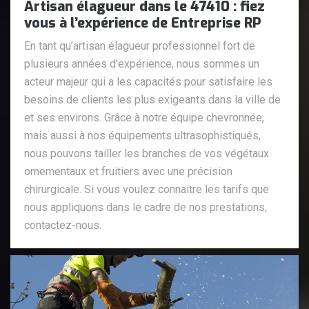
Artisan élagueur dans le 47410 : fiez
vous à l’expérience de Entreprise RP
En tant qu’artisan élagueur professionnel fort de
plusieurs années d’expérience, nous sommes un
acteur majeur qui a les capacités pour satisfaire les
besoins de clients les plus exigeants dans la ville de
et ses environs. Grâce à notre équipe chevronnée,
mais aussi à nos équipements ultrasophistiqués,
nous pouvons tailler les branches de vos végétaux
ornementaux et fruitiers avec une précision
chirurgicale. Si vous voulez connaitre les tarifs que
nous appliquons dans le cadre de nos prestations,
contactez-nous.