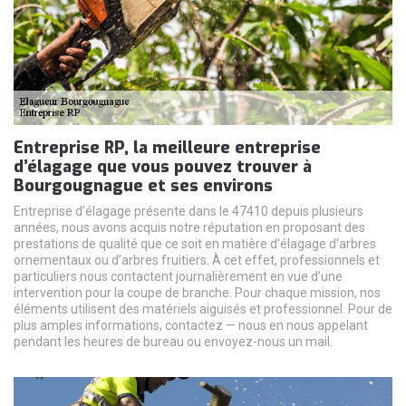
Entreprise RP, la meilleure entreprise
d’élagage que vous pouvez trouver à
Bourgougnague et ses environs
Entreprise d’élagage présente dans le 47410 depuis plusieurs
années, nous avons acquis notre réputation en proposant des
prestations de qualité que ce soit en matière d’élagage d‘arbres
ornementaux ou d’arbres fruitiers. À cet effet, professionnels et
particuliers nous contactent journalièrement en vue d’une
intervention pour la coupe de branche. Pour chaque mission, nos
éléments utilisent des matériels aiguisés et professionnel. Pour de
plus amples informations, contactez — nous en nous appelant
pendant les heures de bureau ou envoyez-nous un mail.