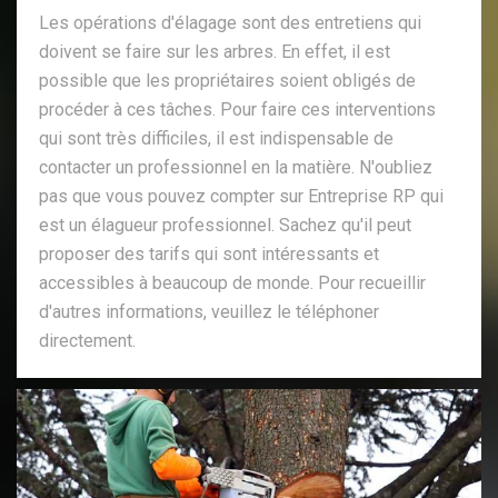
Les opérations d'élagage sont des entretiens qui
doivent se faire sur les arbres. En effet, il est
possible que les propriétaires soient obligés de
procéder à ces tâches. Pour faire ces interventions
qui sont très difficiles, il est indispensable de
contacter un professionnel en la matière. N'oubliez
pas que vous pouvez compter sur Entreprise RP qui
est un élagueur professionnel. Sachez qu'il peut
proposer des tarifs qui sont intéressants et
accessibles à beaucoup de monde. Pour recueillir
d'autres informations, veuillez le téléphoner
directement.