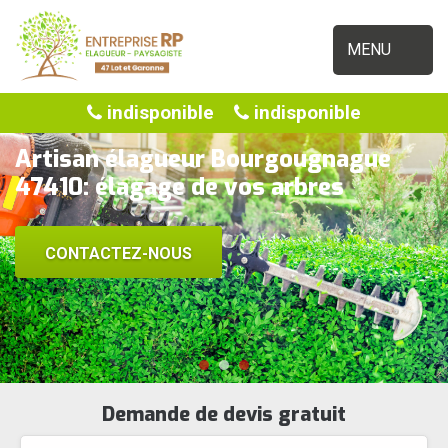
MENU
indisponible
indisponible
Artisan élagueur Bourgougnague
47410: élagage de vos arbres
CONTACTEZ-NOUS
Demande de devis gratuit