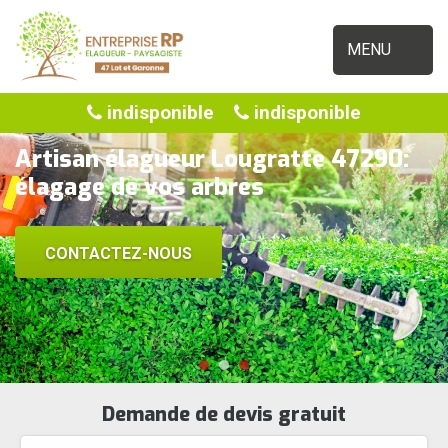
MENU
indisponible
indisponible
Artisan élagueur Lougratte 47290:
élagage de vos arbres
CONTACTEZ-NOUS
Demande de devis gratuit