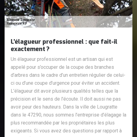
L’élagueur professionnel : que fait-il
exactement ?
Un élagueur professionnel est un artisan qui est
appelé pour s’occuper de la coupe des branches
d’arbres dans le cadre d’un entretien régulier de celui-
ci ou d’une coupe d’urgence pour éviter un accident.
L’élagueur dit avoir plusieurs qualités telles que la
précision et le sens de l’écoute. Il doit aussi ne pas
avoir peur des hauteurs. Dans la ville de Lougratte
dans le 47290, nous sommes l’entreprise d’élagage la
plus recommandée par les propriétaires les plus
exigeants. Si vous avez des questions par rapport à