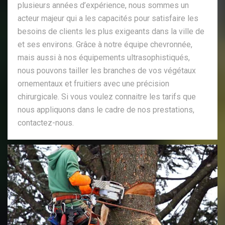
plusieurs années d’expérience, nous sommes un
acteur majeur qui a les capacités pour satisfaire les
besoins de clients les plus exigeants dans la ville de
et ses environs. Grâce à notre équipe chevronnée,
mais aussi à nos équipements ultrasophistiqués,
nous pouvons tailler les branches de vos végétaux
ornementaux et fruitiers avec une précision
chirurgicale. Si vous voulez connaitre les tarifs que
nous appliquons dans le cadre de nos prestations,
contactez-nous.