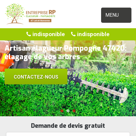
MENU
indisponible
indisponible
Artisan élagueur Pompogne 47420:
élagage de vos arbres
CONTACTEZ-NOUS
Demande de devis gratuit