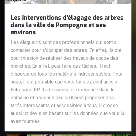
Les interventions d'élagage des arbres
dans la ville de Pompogne et ses
environs
Les élagueurs sont des professionnels qui sont à
contacter pour s'occuper des arbres. En effet, ils ont
pour mission de réaliser des travaux de coupe des
branches. En effet, pour faire ces tâches, il faut
disposer de tous les matériels indispensables. Pour
nous, il est possible que vous fassiez confiance à
Entreprise RP. Il a beaucoup d'expérience dans le
domaine et n'oubliez pas qu'il peut proposer des
tarifs intéressants et accessibles à tous. Il dresse
aussi un devis en basant sur les données que vous lui
avez fournies.