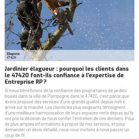
Jardinier élagueur : pourquoi les clients dans
le 47420 font-ils confiance à l’expertise de
Entreprise RP ?
Si nous bénéficions de la confiance des propriétaires de jardins
boisés dans la ville de Pompogne dans le 47420, c’est parce que
avons proposé des services d’une grande qualité depuis notre
arrivé sur le marché. Les clients les plus exigeants témoignent
d’une meilleure harmonisation de leurs espaces verts depuis qu’ils
ont pris la décision de nous confier l’entretien de ces derniers. Pour
de plus amples informations à propos de nos services, et pour
demander un devis détaillé, nous vous invitons à nous passer un
coup de fil.