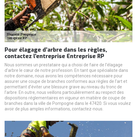
Pour élagage d’arbre dans les règles,
contactez l’entreprise Entreprise RP
Nous sommes un prestataire qui a choisi de faire de l’élagage
d’arbre le cœur de notre profession. En tant que spécialiste dans
notre domaine, nous avons les compétences nécessaire pour
assurer une coupe de branches conformes aux règles de l’art et
permettant d’éviter une blessure grave au niveau du tronc de
l’arbre. En outre, nous veillons particulièrement au respect des
dispositions réglementaires en vigueur en matière de coupe de
branches dans la ville de Pompogne dans le 47420. Si vous voulez
avoir de plus amples informations, contactez-nous.