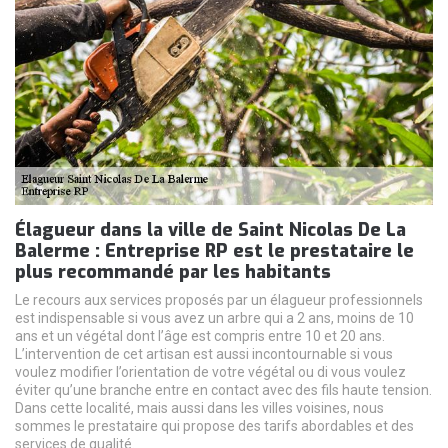
Élagueur dans la ville de Saint Nicolas De La
Balerme : Entreprise RP est le prestataire le
plus recommandé par les habitants
Le recours aux services proposés par un élagueur professionnels
est indispensable si vous avez un arbre qui a 2 ans, moins de 10
ans et un végétal dont l’âge est compris entre 10 et 20 ans.
L’intervention de cet artisan est aussi incontournable si vous
voulez modifier l’orientation de votre végétal ou di vous voulez
éviter qu’une branche entre en contact avec des fils haute tension.
Dans cette localité, mais aussi dans les villes voisines, nous
sommes le prestataire qui propose des tarifs abordables et des
services de qualité.