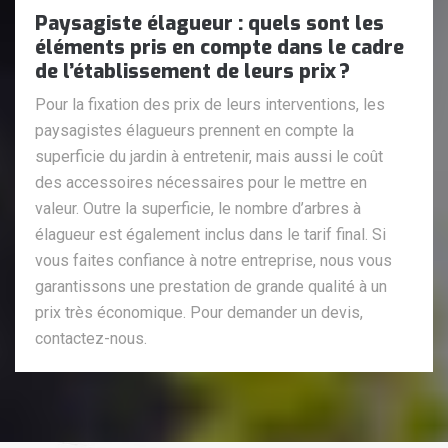
Paysagiste élagueur : quels sont les
éléments pris en compte dans le cadre
de l’établissement de leurs prix ?
Pour la fixation des prix de leurs interventions, les
paysagistes élagueurs prennent en compte la
superficie du jardin à entretenir, mais aussi le coût
des accessoires nécessaires pour le mettre en
valeur. Outre la superficie, le nombre d’arbres à
élagueur est également inclus dans le tarif final. Si
vous faites confiance à notre entreprise, nous vous
garantissons une prestation de grande qualité à un
prix très économique. Pour demander un devis,
contactez-nous.