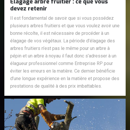
Élagage arbre fruitier : ce que vous
devez retenir
Il est fondamental de savoir que si vous possédez
plusieurs arbres fruitiers et que vous voulez avoir une
bonne récolte, il est nécessaire de procéder à un
élagage de vos végétaux. La période d’élagage des
arbres fruitiers n’est pas le même pour un arbre à
pépin et un arbre à noyau il faut donc s’adresser à un
élagueur professionnel comme Entreprise RP pour
éviter les erreurs en la matière. Ce dernier bénéficie
d’une longue expérience en la matière et propose des
prestations de qualité à des prix imbattables.