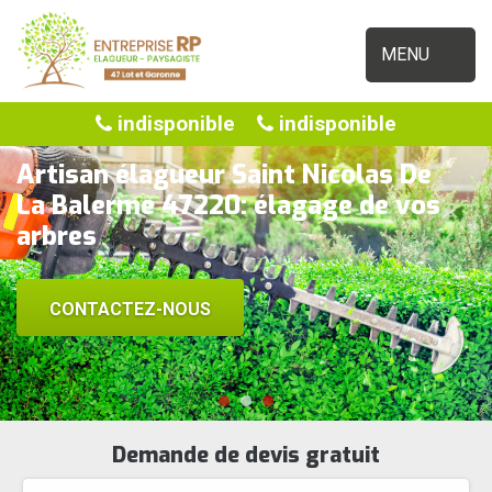
MENU
indisponible
indisponible
Artisan élagueur Saint Nicolas De
La Balerme 47220: élagage de vos
arbres
CONTACTEZ-NOUS
Demande de devis gratuit