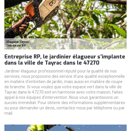
Entreprise RP, le jardinier élagueur s’implante
dans la ville de Tayrac dans le 47270
Jardiner élagueur professionnel réputé pour la qualité de nos
services, nous proposons des service d’une qualité exceptionnelle
en matière d’entretien de jardin, mais aussi en matière de coupe
de branche. Si vous voulez que votre espace vert dans la ville de
Tayrac dans le 47270 soit en harmonie avec votre maison, faites
appel à nos équipes d’intervention. Nous vous garantissons un
succès immédiat. Pour obtenir des informations supplémentaires
ou pour demander un devis, contactez-nous par téléphone ou par
mail.