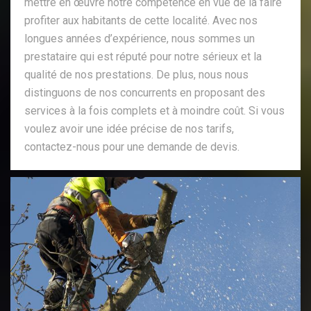
mettre en œuvre notre compétence en vue de la faire
profiter aux habitants de cette localité. Avec nos
longues années d’expérience, nous sommes un
prestataire qui est réputé pour notre sérieux et la
qualité de nos prestations. De plus, nous nous
distinguons de nos concurrents en proposant des
services à la fois complets et à moindre coût. Si vous
voulez avoir une idée précise de nos tarifs,
contactez-nous pour une demande de devis.