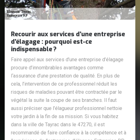
Recourir aux services d’une entreprise
d’élagage : pourquoi est-ce
indispensable ?
Faire appel aux services d’une entreprise d’élagage
procure d’innombrables avantages comme
l‘assurance d’une prestation de qualité. En plus de
cela, l’intervention de ce professionnel réduit les
risques de maladies pouvant être contractée par le
végétal la suite la coupe de ses branches. Il faut
aussi préciser que l’élagueur professionnel nettoie
votre jardin à la fin de sa mission. Si vous habitez
dans la ville de Tayrac dans le 47270, il est
recommandé de faire confiance à la compétence et à