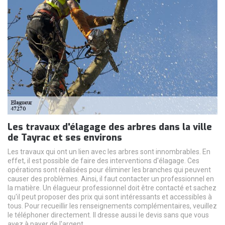
Les travaux d'élagage des arbres dans la ville
de Tayrac et ses environs
Les travaux qui ont un lien avec les arbres sont innombrables. En
effet, il est possible de faire des interventions d'élagage. Ces
opérations sont réalisées pour éliminer les branches qui peuvent
causer des problèmes. Ainsi, il faut contacter un professionnel en
la matière. Un élagueur professionnel doit être contacté et sachez
qu'il peut proposer des prix qui sont intéressants et accessibles à
tous. Pour recueillir les renseignements complémentaires, veuillez
le téléphoner directement. Il dresse aussi le devis sans que vous
ayez à payer de l'argent.