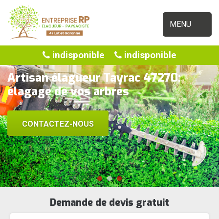
MENU
indisponible
indisponible
Artisan élagueur Tayrac 47270:
élagage de vos arbres
CONTACTEZ-NOUS
Demande de devis gratuit