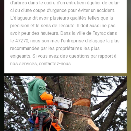
d’arbres dans le cadre d’un entretien régulier de celui-
ci ou d’une coupe d’urgence pour éviter un accident.
L’élagueur dit avoir plusieurs qualités telles que la
précision et le sens de l’écoute. Il doit aussi ne pas
avoir peur des hauteurs. Dans la ville de Tayrac dans
le 47270, nous sommes l’entreprise d’élagage la plus
recommandée par les propriétaires les plus
exigeants. Si vous avez des questions par rapport à
nos services, contactez-nous.