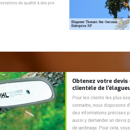
estations de qualité à des prix
Obtenez votre devis 
clientèle de l’élague
Pour les clients les plus ex
connaitre, nous disposons d’
des informations précises p
aussi y demander un devis p
de jardinage. Pour cela, vou