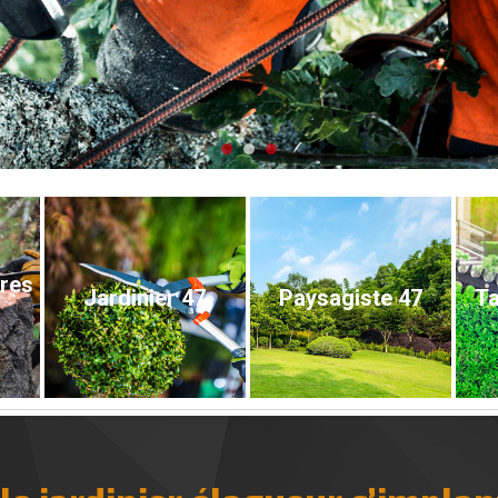
bres
Jardinier 47
Paysagiste 47
Ta