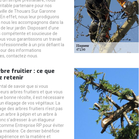
u’un simple prestataire, nous
table partenaire pour nos
 ville de Thouars Sur Garonne
 En effet, nous leur prodiguons
t nous les accompagnons dans la
de leur jardin. Disposant d’une
is compétente et soucieuse de
ous vous garantissons un travail
rofessionnelle à un prix défiant la
our des informations
es, contactez-nous.
bre fruitier : ce que
 retenir
tal de savoir que si vous
eurs arbres fruitiers et que vous
e bonne récolte, il est nécessaire
un élagage de vos végétaux. La
ge des arbres fruitiers n’est pas
n arbre à pépin et un arbre à
donc s’adresser à un élagueur
comme Entreprise RP pour éviter
la matière. Ce dernier bénéficie
xpérience en la matière et