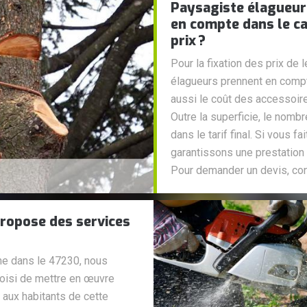
Paysagiste élagueur 
en compte dans le ca
prix ?
Pour la fixation des prix de 
élagueurs prennent en compte 
aussi le coût des accessoire
Outre la superficie, le nomb
dans le tarif final. Si vous 
garantissons une prestation 
Pour demander un devis, co
propose des services
nne dans le 47230, nous
oisi de mettre en œuvre
 aux habitants de cette