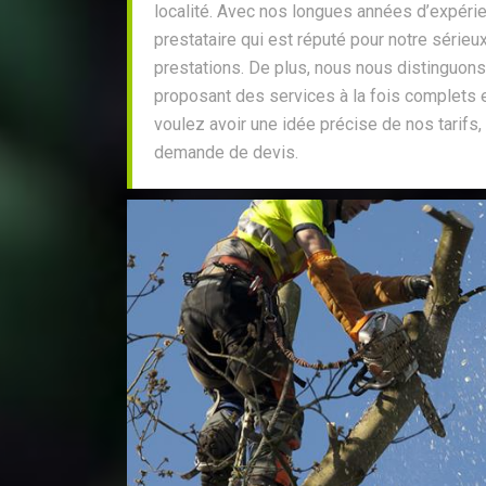
localité. Avec nos longues années d’expér
prestataire qui est réputé pour notre sérieux
prestations. De plus, nous nous distinguon
proposant des services à la fois complets e
voulez avoir une idée précise de nos tarifs
demande de devis.