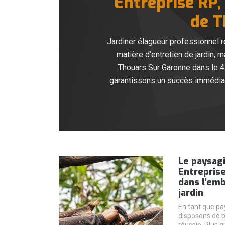
Entreprise RP, 
de T
Jardiner élagueur professionnel r
matière d’entretien de jardin, 
Thouars Sur Garonne dans le 4
garantissons un succès immédiat
Le paysag
Entreprise
dans l’em
jardin
En tant que pa
disposons de p