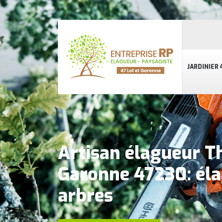
JARDINIER 
Artisan élagueur T
Garonne 47230: éla
arbres