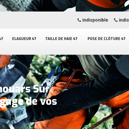
indisponible
indi
47
ELAGUEUR 47
TAILLE DE HAIE 47
POSE DE CLÔTURE 47
houars Sur
gage de vos