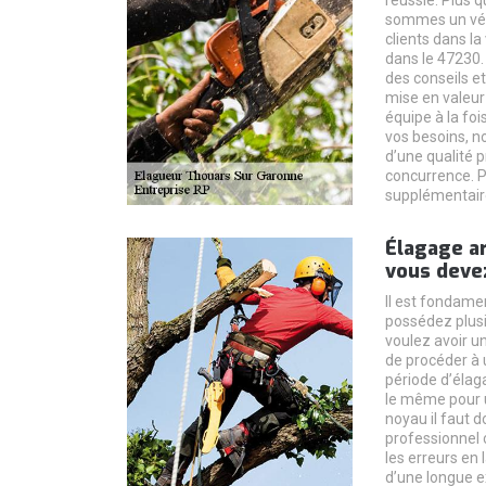
réussie. Plus q
sommes un véri
clients dans la
dans le 47230.
des conseils e
mise en valeur 
équipe à la fo
vos besoins, n
d’une qualité p
concurrence. P
supplémentair
Élagage ar
vous devez
Il est fondamen
possédez plusi
voulez avoir un
de procéder à 
période d’élaga
le même pour u
noyau il faut 
professionnel 
les erreurs en 
d’une longue e