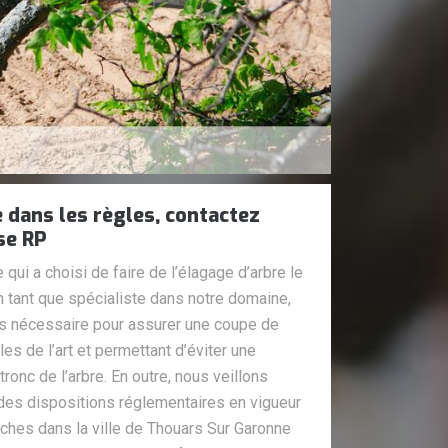
 dans les règles, contactez
se RP
ui a choisi de faire de l’élagage d’arbre le
 tant que spécialiste dans notre domaine,
 nécessaire pour assurer une coupe de
s de l’art et permettant d’éviter une
ronc de l’arbre. En outre, nous veillons
 des dispositions réglementaires en vigueur
ches dans la ville de Thouars Sur Garonne