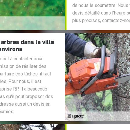
de nous le soumettre. Nous
devis détaillé dans l’heure 
plus précises, contactez-no
arbres dans la ville
environs
sont à contacter pour
 mission de réaliser des
 faire ces tâches, il faut
es. Pour nous, il est
prise RP. Il a beaucoup
as qu'il peut proposer des
l dresse aussi un devis en
urnies.