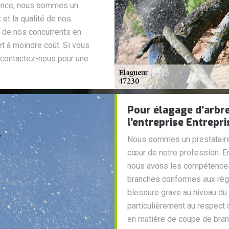
ience, nous sommes un
 et la qualité de nos
s de nos concurrents en
t à moindre coût. Si vous
, contactez-nous pour une
Pour élagage d’arbre
l’entreprise Entrepri
Nous sommes un prestataire q
cœur de notre profession. En
nous avons les compétences
branches conformes aux règle
blessure grave au niveau du t
particulièrement au respect
en matière de coupe de bran