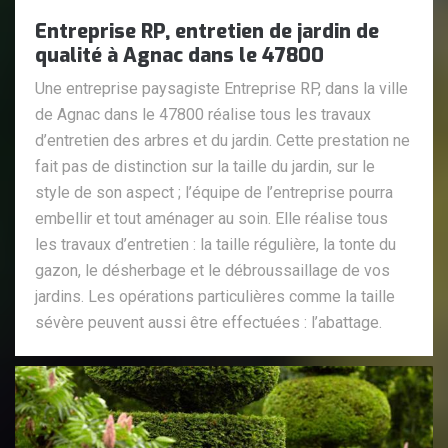
Entreprise RP, entretien de jardin de
qualité à Agnac dans le 47800
Une entreprise paysagiste Entreprise RP, dans la ville
de Agnac dans le 47800 réalise tous les travaux
d’entretien des arbres et du jardin. Cette prestation ne
fait pas de distinction sur la taille du jardin, sur le
style de son aspect ; l’équipe de l’entreprise pourra
embellir et tout aménager au soin. Elle réalise tous
les travaux d’entretien : la taille régulière, la tonte du
gazon, le désherbage et le débroussaillage de vos
jardins. Les opérations particulières comme la taille
sévère peuvent aussi être effectuées : l’abattage.