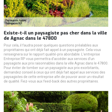
Existe-t-il un paysagiste pas cher dans la ville
de Agnac dans le 47800
Pour cela, il faudra poser quelques questions préalables aux
propriétaires qui ont déjà fait appel à un paysagiste. Cela vous
renseignera sur le rapport qualité-prix abordable. L’entreprise
Entreprise RP vous permettra d’accéder aux services d’un
paysagiste aux prix raisonnables dans la ville Agnac dans le 47800.
Pour éviter de tomber sur un paysagiste aux prix exorbitants,
demandez conseil à ceux qui ont déjà fait appel aux services des
paysagistes de cette entreprise afin de pouvoir avoir un résultat
de qualité. Fiez-vous aux feed-back des autres propriétaires.