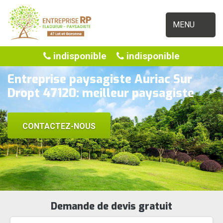
MENU
indisponible
indisponible
Entreprise paysagiste Auriac Sur
Dropt 47120: meilleur paysagiste
CONTACTEZ-NOUS
Demande de devis gratuit