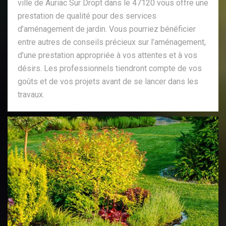
ville de Auriac Sur Dropt dans le 47120 vous offre une
prestation de qualité pour des services
d’aménagement de jardin. Vous pourriez bénéficier
entre autres de conseils précieux sur l’aménagement,
d’une prestation appropriée à vos attentes et à vos
désirs. Les professionnels tiendront compte de vos
goûts et de vos projets avant de se lancer dans les
travaux.