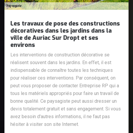
Les travaux de pose des constructions
décoratives dans les jardins dans la
ville de Auriac Sur Dropt et ses
environs
Les interventions de construction décorative se
réalisent souvent dans les jardins. En effet, il est
indispensable de connaître toutes les techniques
pour réaliser ces interventions. Par conséquent, on
peut vous proposer de contacter Entreprise RP qui a
tous les matériels appropriés pour faire un travail de
bonne qualité. Ce paysagiste peut aussi dresser un
devis totalement gratuit et sans engagement. Si vous
avez besoin d'autres informations, il ne faut pas
hésiter à visiter son site Internet.