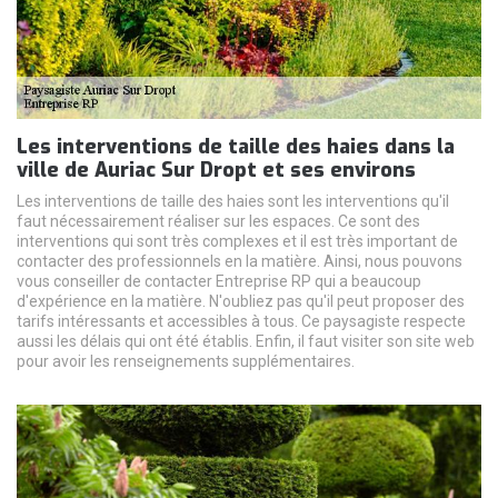
Les interventions de taille des haies dans la
ville de Auriac Sur Dropt et ses environs
Les interventions de taille des haies sont les interventions qu'il
faut nécessairement réaliser sur les espaces. Ce sont des
interventions qui sont très complexes et il est très important de
contacter des professionnels en la matière. Ainsi, nous pouvons
vous conseiller de contacter Entreprise RP qui a beaucoup
d'expérience en la matière. N'oubliez pas qu'il peut proposer des
tarifs intéressants et accessibles à tous. Ce paysagiste respecte
aussi les délais qui ont été établis. Enfin, il faut visiter son site web
pour avoir les renseignements supplémentaires.