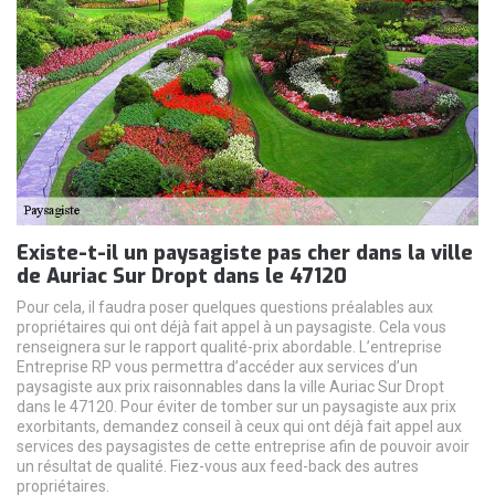
Existe-t-il un paysagiste pas cher dans la ville
de Auriac Sur Dropt dans le 47120
Pour cela, il faudra poser quelques questions préalables aux
propriétaires qui ont déjà fait appel à un paysagiste. Cela vous
renseignera sur le rapport qualité-prix abordable. L’entreprise
Entreprise RP vous permettra d’accéder aux services d’un
paysagiste aux prix raisonnables dans la ville Auriac Sur Dropt
dans le 47120. Pour éviter de tomber sur un paysagiste aux prix
exorbitants, demandez conseil à ceux qui ont déjà fait appel aux
services des paysagistes de cette entreprise afin de pouvoir avoir
un résultat de qualité. Fiez-vous aux feed-back des autres
propriétaires.