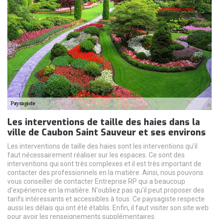
Les interventions de taille des haies dans la
ville de Caubon Saint Sauveur et ses environs
Les interventions de taille des haies sont les interventions qu'il
faut nécessairement réaliser sur les espaces. Ce sont des
interventions qui sont très complexes et il est très important de
contacter des professionnels en la matière. Ainsi, nous pouvons
vous conseiller de contacter Entreprise RP qui a beaucoup
d'expérience en la matière. N'oubliez pas qu'il peut proposer des
tarifs intéressants et accessibles à tous. Ce paysagiste respecte
aussi les délais qui ont été établis. Enfin, il faut visiter son site web
pour avoir les renseignements supplémentaires.