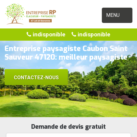
MENU
indisponible
indisponible
Entreprise paysagiste Caubon Saint
Sauveur 47120: meilleur paysagiste
CONTACTEZ-NOUS
Demande de devis gratuit