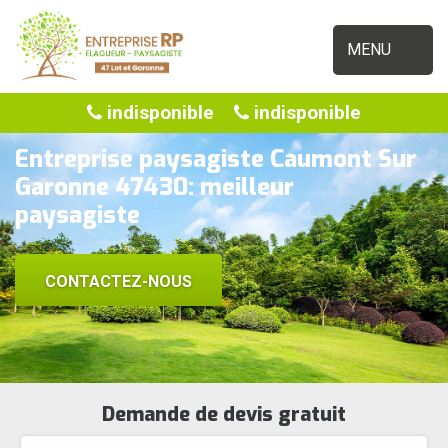
MENU
indisponible
indisponible
Entreprise paysagiste Caumont Sur
Garonne 47430: meilleur
paysagiste
CONTACTEZ-NOUS
Demande de devis gratuit