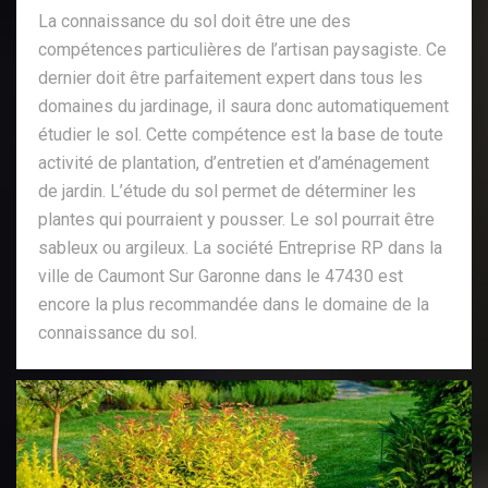
La connaissance du sol doit être une des
compétences particulières de l’artisan paysagiste. Ce
dernier doit être parfaitement expert dans tous les
domaines du jardinage, il saura donc automatiquement
étudier le sol. Cette compétence est la base de toute
activité de plantation, d’entretien et d’aménagement
de jardin. L’étude du sol permet de déterminer les
plantes qui pourraient y pousser. Le sol pourrait être
sableux ou argileux. La société Entreprise RP dans la
ville de Caumont Sur Garonne dans le 47430 est
encore la plus recommandée dans le domaine de la
connaissance du sol.