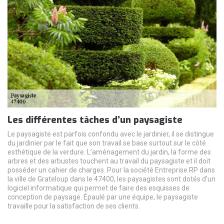
Les différentes tâches d’un paysagiste
Le paysagiste est parfois confondu avec le jardinier, il se distingue
du jardinier par le fait que son travail se base surtout sur le côté
esthétique de la verdure. L’aménagement du jardin, la forme des
arbres et des arbustes touchent au travail du paysagiste et il doit
posséder un cahier de charges. Pour la société Entreprise RP dans
la ville de Grateloup dans le 47400, les paysagistes sont dotés d’un
logiciel informatique qui permet de faire des esquisses de
conception de paysage. Épaulé par une équipe, le paysagiste
travaille pour la satisfaction de ses clients.