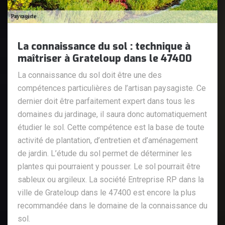
La connaissance du sol : technique à
maîtriser à Grateloup dans le 47400
La connaissance du sol doit être une des
compétences particulières de l’artisan paysagiste. Ce
dernier doit être parfaitement expert dans tous les
domaines du jardinage, il saura donc automatiquement
étudier le sol. Cette compétence est la base de toute
activité de plantation, d’entretien et d’aménagement
de jardin. L’étude du sol permet de déterminer les
plantes qui pourraient y pousser. Le sol pourrait être
sableux ou argileux. La société Entreprise RP dans la
ville de Grateloup dans le 47400 est encore la plus
recommandée dans le domaine de la connaissance du
sol.