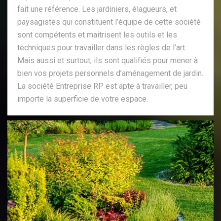
fait une référence. Les jardiniers, élagueurs, et
paysagistes qui constituent l’équipe de cette société
sont compétents et maitrisent les outils et les
techniques pour travailler dans les règles de l’art.
Mais aussi et surtout, ils sont qualifiés pour mener à
bien vos projets personnels d’aménagement de jardin.
La société Entreprise RP est apte à travailler, peu
importe la superficie de votre espace.