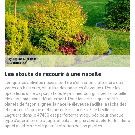
Les atouts de recourir à une nacelle
Lorsque les activités nécessitent de s’élever ou d’atteindre des
zones en hauteurs, on utilise des nacelles éleveuses. Pour les
opérations où le paysagiste ou le jardinier doit grimper, la nacelle
éleveuse aide considérablement. Pour les arbres qui ont été
plantés de façon alignée, la nacelle éleveuse facilite la tâche des
élagueurs. L’équipe d’élagueurs Entreprise RP de la ville de
Lagruere dans le 47400 est parfaitement équipée pour chaque
type d’opération d’élagage, et cela à un prix abordable. Faites donc
appel à cette société pour l’entretien de vos plantes.