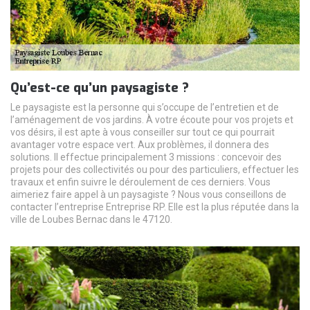
Qu’est-ce qu’un paysagiste ?
Le paysagiste est la personne qui s’occupe de l’entretien et de
l’aménagement de vos jardins. À votre écoute pour vos projets et
vos désirs, il est apte à vous conseiller sur tout ce qui pourrait
avantager votre espace vert. Aux problèmes, il donnera des
solutions. Il effectue principalement 3 missions : concevoir des
projets pour des collectivités ou pour des particuliers, effectuer les
travaux et enfin suivre le déroulement de ces derniers. Vous
aimeriez faire appel à un paysagiste ? Nous vous conseillons de
contacter l’entreprise Entreprise RP. Elle est la plus réputée dans la
ville de Loubes Bernac dans le 47120.