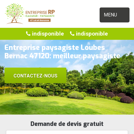
MENU
indisponible
indisponible
Entreprise paysagiste Loubes
Bernac 47120: meilleur paysagiste
CONTACTEZ-NOUS
Demande de devis gratuit