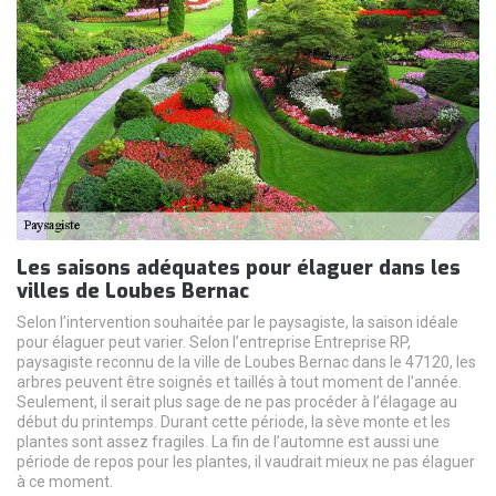
Les saisons adéquates pour élaguer dans les
villes de Loubes Bernac
Selon l’intervention souhaitée par le paysagiste, la saison idéale
pour élaguer peut varier. Selon l’entreprise Entreprise RP,
paysagiste reconnu de la ville de Loubes Bernac dans le 47120, les
arbres peuvent être soignés et taillés à tout moment de l’année.
Seulement, il serait plus sage de ne pas procéder à l’élagage au
début du printemps. Durant cette période, la sève monte et les
plantes sont assez fragiles. La fin de l’automne est aussi une
période de repos pour les plantes, il vaudrait mieux ne pas élaguer
à ce moment.