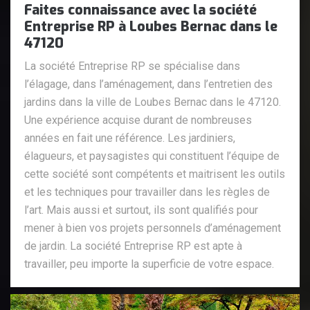
Faites connaissance avec la société
Entreprise RP à Loubes Bernac dans le
47120
La société Entreprise RP se spécialise dans
l’élagage, dans l’aménagement, dans l’entretien des
jardins dans la ville de Loubes Bernac dans le 47120.
Une expérience acquise durant de nombreuses
années en fait une référence. Les jardiniers,
élagueurs, et paysagistes qui constituent l’équipe de
cette société sont compétents et maitrisent les outils
et les techniques pour travailler dans les règles de
l’art. Mais aussi et surtout, ils sont qualifiés pour
mener à bien vos projets personnels d’aménagement
de jardin. La société Entreprise RP est apte à
travailler, peu importe la superficie de votre espace.