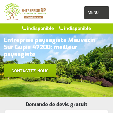
MENU
indisponible
indisponible
Entreprise paysagiste Mauvezin
Sur Gupie 47200: meilleur
paysagiste
CONTACTEZ-NOUS
Demande de devis gratuit