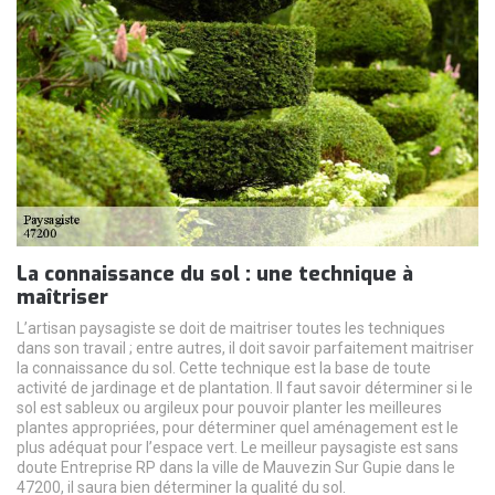
La connaissance du sol : une technique à
maîtriser
L’artisan paysagiste se doit de maitriser toutes les techniques
dans son travail ; entre autres, il doit savoir parfaitement maitriser
la connaissance du sol. Cette technique est la base de toute
activité de jardinage et de plantation. Il faut savoir déterminer si le
sol est sableux ou argileux pour pouvoir planter les meilleures
plantes appropriées, pour déterminer quel aménagement est le
plus adéquat pour l’espace vert. Le meilleur paysagiste est sans
doute Entreprise RP dans la ville de Mauvezin Sur Gupie dans le
47200, il saura bien déterminer la qualité du sol.