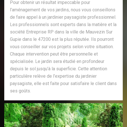
Pour obtenir un résultat impeccable pour
l’aménagement de vos jardins, nous vous conseillons
de faire appel à un jardinier paysagiste professionnel.
Les professionnels sont experts dans la matière et la
société Entreprise RP dans la ville de Mauvezin Sur
Gupie dans le 47200 est la plus réputée. Ils pourront
vous conseiller sur vos projets selon votre situation.
Chaque intervention peut être personnelle et
spécialisée. Le jardin sera étudié en profondeur
depuis le sol jusqu’à la superficie. Cette attention
particulière relève de l’expertise du jardinier
paysagiste, elle est faite pour satisfaire le client dans
ses goûts.