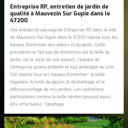
Entreprise RP, entretien de jardin de
qualité à Mauvezin Sur Gupie dans le
47200
Une entreprise paysagiste Entreprise RP, dans la ville
de Mauvezin Sur Gupie dans le 47200 réalise tous les
travaux d’entretien des arbres et du jardin. Cette
prestation ne fait pas de distinction sur la taille du
jardin, sur le style de son aspect ; l’équipe de
l’entreprise pourra embellir et tout aménager au soin.
Elle réalise tous les travaux d’entretien : la taille
régulière, la tonte du gazon, le désherbage et le
débroussaillage de vos jardins. Les opérations
particulières comme la taille sévère peuvent aussi
être effectuées : l’abattage.