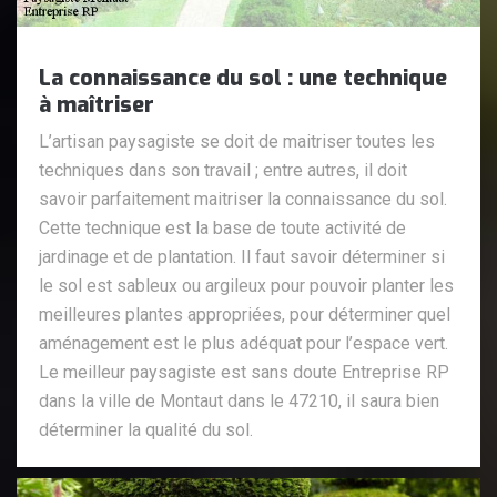
La connaissance du sol : une technique
à maîtriser
L’artisan paysagiste se doit de maitriser toutes les
techniques dans son travail ; entre autres, il doit
savoir parfaitement maitriser la connaissance du sol.
Cette technique est la base de toute activité de
jardinage et de plantation. Il faut savoir déterminer si
le sol est sableux ou argileux pour pouvoir planter les
meilleures plantes appropriées, pour déterminer quel
aménagement est le plus adéquat pour l’espace vert.
Le meilleur paysagiste est sans doute Entreprise RP
dans la ville de Montaut dans le 47210, il saura bien
déterminer la qualité du sol.