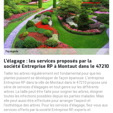
L’élagage : les services proposés par la
société Entreprise RP à Montaut dans le 47210
Tailler les arbres régulièrement est fondamental pour que les
plantes puissent se développer de façon épanouie. L’entreprise
Entreprise RP dans la ville de Montaut dans le 47210 propose une
série de services d’élagages en tout genre sur les différents
arbres. La taille peut être faite pour soigner les arbres, éloigner
toutes les infections possibles depuis les parties malades. Mais
elle peut aussi être effectuée pour arranger l’aspect et
l’esthétique des arbres. Pour les services d’élagage, fiez-vous aux
services offerts par la société Entreprise RP, experts et