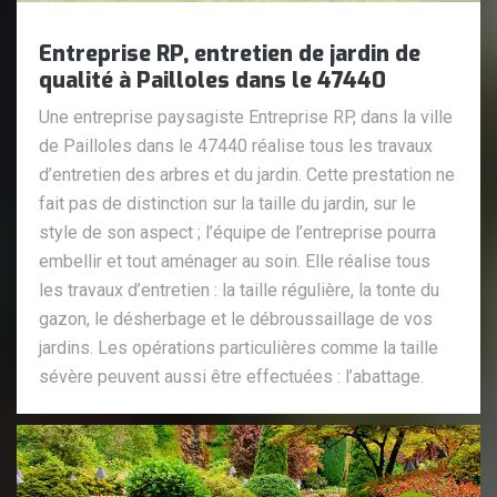
Entreprise RP, entretien de jardin de
qualité à Pailloles dans le 47440
Une entreprise paysagiste Entreprise RP, dans la ville
de Pailloles dans le 47440 réalise tous les travaux
d’entretien des arbres et du jardin. Cette prestation ne
fait pas de distinction sur la taille du jardin, sur le
style de son aspect ; l’équipe de l’entreprise pourra
embellir et tout aménager au soin. Elle réalise tous
les travaux d’entretien : la taille régulière, la tonte du
gazon, le désherbage et le débroussaillage de vos
jardins. Les opérations particulières comme la taille
sévère peuvent aussi être effectuées : l’abattage.