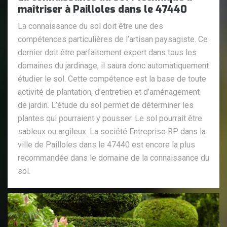
maîtriser à Pailloles dans le 47440
La connaissance du sol doit être une des
compétences particulières de l’artisan paysagiste. Ce
dernier doit être parfaitement expert dans tous les
domaines du jardinage, il saura donc automatiquement
étudier le sol. Cette compétence est la base de toute
activité de plantation, d’entretien et d’aménagement
de jardin. L’étude du sol permet de déterminer les
plantes qui pourraient y pousser. Le sol pourrait être
sableux ou argileux. La société Entreprise RP dans la
ville de Pailloles dans le 47440 est encore la plus
recommandée dans le domaine de la connaissance du
sol.