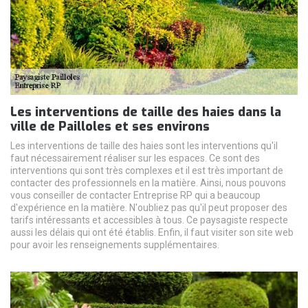
Les interventions de taille des haies dans la
ville de Pailloles et ses environs
Les interventions de taille des haies sont les interventions qu'il
faut nécessairement réaliser sur les espaces. Ce sont des
interventions qui sont très complexes et il est très important de
contacter des professionnels en la matière. Ainsi, nous pouvons
vous conseiller de contacter Entreprise RP qui a beaucoup
d'expérience en la matière. N'oubliez pas qu'il peut proposer des
tarifs intéressants et accessibles à tous. Ce paysagiste respecte
aussi les délais qui ont été établis. Enfin, il faut visiter son site web
pour avoir les renseignements supplémentaires.