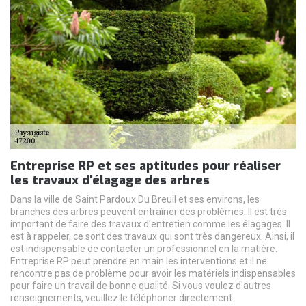
Entreprise RP et ses aptitudes pour réaliser
les travaux d'élagage des arbres
Dans la ville de Saint Pardoux Du Breuil et ses environs, les
branches des arbres peuvent entraîner des problèmes. Il est très
important de faire des travaux d'entretien comme les élagages. Il
est à rappeler, ce sont des travaux qui sont très dangereux. Ainsi, il
est indispensable de contacter un professionnel en la matière.
Entreprise RP peut prendre en main les interventions et il ne
rencontre pas de problème pour avoir les matériels indispensables
pour faire un travail de bonne qualité. Si vous voulez d'autres
renseignements, veuillez le téléphoner directement.