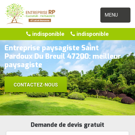
MENU
indisponible
indisponible
Entreprise paysagiste Saint
Pardoux Du Breuil 47200: meilleur
paysagiste
CONTACTEZ-NOUS
Demande de devis gratuit