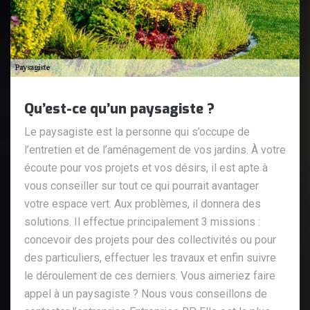
Qu’est-ce qu’un paysagiste ?
Le paysagiste est la personne qui s’occupe de
l’entretien et de l’aménagement de vos jardins. À votre
écoute pour vos projets et vos désirs, il est apte à
vous conseiller sur tout ce qui pourrait avantager
votre espace vert. Aux problèmes, il donnera des
solutions. Il effectue principalement 3 missions :
concevoir des projets pour des collectivités ou pour
des particuliers, effectuer les travaux et enfin suivre
le déroulement de ces derniers. Vous aimeriez faire
appel à un paysagiste ? Nous vous conseillons de