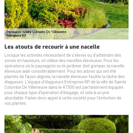
Les atouts de recourir à une nacelle
Lorsque les activités nécessitent de s’élever ou d’atteindre des
zones en hauteurs, on utilise des nacelles éleveuses. Pour les
opérations où le paysagiste ou le jardinier doit grimper, la nacelle
éleveuse aide considérablement. Pour les arbres qui ont été
plantés de façon alignée, la nacelle éleveuse facilite la tâche des
élagueurs. L’équipe d’élagueurs Entreprise RP de la ville de Sainte
Colombe De Villeneuve dans le 47300 est parfaitement équipée
pour chaque type d’opération d’élagage, et cela à un prix
abordable. Faites donc appel à cette société pour l’entretien de
vos plantes.