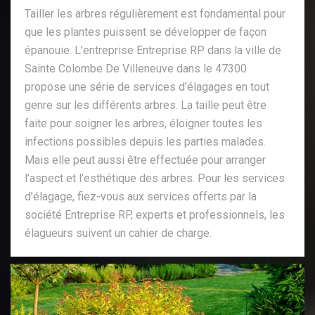
Tailler les arbres régulièrement est fondamental pour
que les plantes puissent se développer de façon
épanouie. L’entreprise Entreprise RP dans la ville de
Sainte Colombe De Villeneuve dans le 47300
propose une série de services d’élagages en tout
genre sur les différents arbres. La taille peut être
faite pour soigner les arbres, éloigner toutes les
infections possibles depuis les parties malades.
Mais elle peut aussi être effectuée pour arranger
l’aspect et l’esthétique des arbres. Pour les services
d’élagage, fiez-vous aux services offerts par la
société Entreprise RP, experts et professionnels, les
élagueurs suivent un cahier de charge.