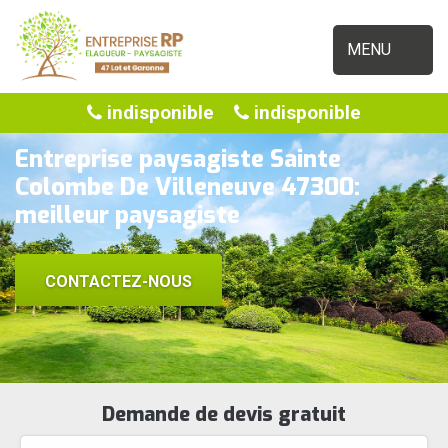
MENU
indisponible
indisponible
Entreprise paysagiste Sainte
Colombe De Villeneuve 47300:
meilleur paysagiste
CONTACTEZ-NOUS
Demande de devis gratuit