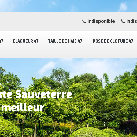
indisponible
indi
47
ELAGUEUR 47
TAILLE DE HAIE 47
POSE DE CLÔTURE 47
ste Sauveterre
meilleur