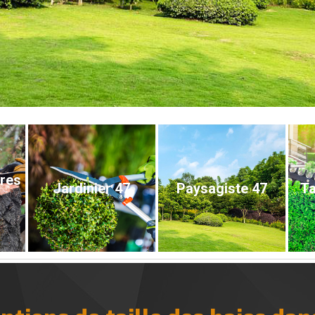
bres
Jardinier 47
Paysagiste 47
Ta