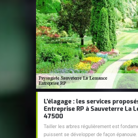
L’élagage : les services proposé
Entreprise RP à Sauveterre La 
47500
Tailler les arbres régulièrement est fondam
puissent se développer de façon épanouie. 