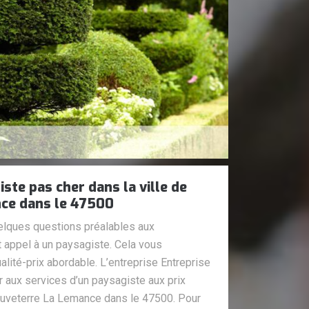
iste pas cher dans la ville de
ce dans le 47500
uelques questions préalables aux
it appel à un paysagiste. Cela vous
alité-prix abordable. L’entreprise Entreprise
 aux services d’un paysagiste aux prix
Sauveterre La Lemance dans le 47500. Pour