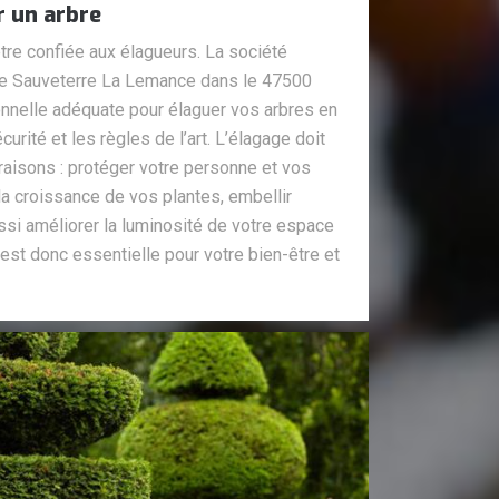
r un arbre
être confiée aux élagueurs. La société
 de Sauveterre La Lemance dans le 47500
onnelle adéquate pour élaguer vos arbres en
rité et les règles de l’art. L’élagage doit
raisons : protéger votre personne et vos
r la croissance de vos plantes, embellir
ussi améliorer la luminosité de votre espace
 est donc essentielle pour votre bien-être et