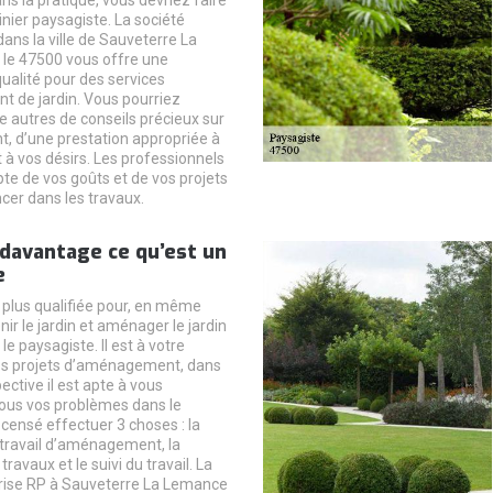
ans la pratique, vous devriez faire
inier paysagiste. La société
ans la ville de Sauveterre La
le 47500 vous offre une
ualité pour des services
 de jardin. Vous pourriez
e autres de conseils précieux sur
 d’une prestation appropriée à
 à vos désirs. Les professionnels
te de vos goûts et de vos projets
cer dans les travaux.
davantage ce qu’est un
e
 plus qualifiée pour, en même
ir le jardin et aménager le jardin
le paysagiste. Il est à votre
os projets d’aménagement, dans
ctive il est apte à vous
 tous vos problèmes dans le
 censé effectuer 3 choses : la
travail d’aménagement, la
travaux et le suivi du travail. La
rise RP à Sauveterre La Lemance