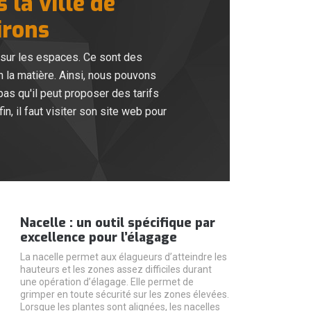
 la ville de
irons
r sur les espaces. Ce sont des
n la matière. Ainsi, nous pouvons
as qu'il peut proposer des tarifs
n, il faut visiter son site web pour
Nacelle : un outil spécifique par
excellence pour l’élagage
La nacelle permet aux élagueurs d’atteindre les
hauteurs et les zones assez difficiles durant
une opération d’élagage. Elle permet de
grimper en toute sécurité sur les zones élevées.
Lorsque les plantes sont alignées, les nacelles