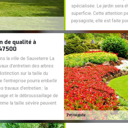
spécialisée. Le jardin sera é
superficie. Cette attention pa
paysagiste, elle est faite po
n de qualité à
 47500
ns la ville de Sauveterre La
vaux d’entretien des arbres
istinction sur la taille du
de l’entreprise pourra embellir
s travaux d’entretien : la
rbage et le débroussaillage de
omme la taille sévère peuvent