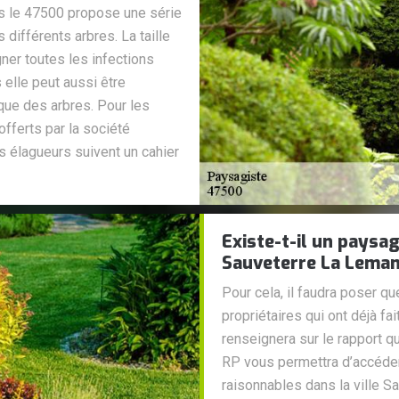
s le 47500 propose une série
 différents arbres. La taille
gner toutes les infections
elle peut aussi être
ique des arbres. Pour les
fferts par la société
s élagueurs suivent un cahier
Existe-t-il un paysag
Sauveterre La Leman
Pour cela, il faudra poser q
propriétaires qui ont déjà fa
renseignera sur le rapport qu
RP vous permettra d’accéder
raisonnables dans la ville 