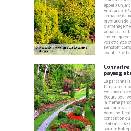
réaliser cela d
appel à un jard
Entreprise RP d
Lemance dans 
prestation de q
d’aménagement
bénéficier entr
l’aménagement,
vos attentes et
tiendront comp
avant de se lan
Connaître 
paysagist
La personne la
temps, entreten
est sans doute 
écoute pour v
la même perspe
conseiller sur
domaine. Il est
conception du 
réalisation des 
société Entrep