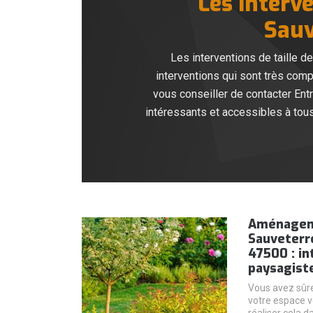
Les interve
Sauv
Les interventions de taille d
interventions qui sont très comp
vous conseiller de contacter Ent
intéressants et accessibles à tous.
Aménageme
Sauveterr
47500 : in
paysagist
Vous avez sûr
votre espace v