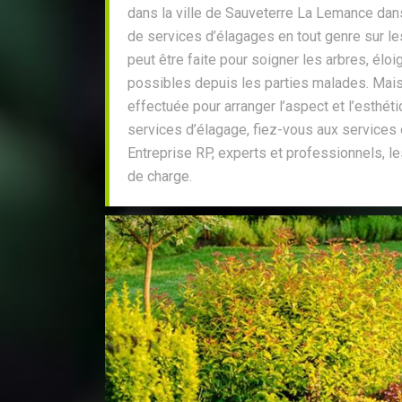
dans la ville de Sauveterre La Lemance dan
de services d’élagages en tout genre sur les
peut être faite pour soigner les arbres, éloi
possibles depuis les parties malades. Mais 
effectuée pour arranger l’aspect et l’esthét
services d’élagage, fiez-vous aux services o
Entreprise RP, experts et professionnels, le
de charge.