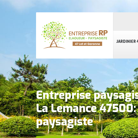
JARDINIER 
Entreprise paysagi
La Lemance 47500: 
paysagiste