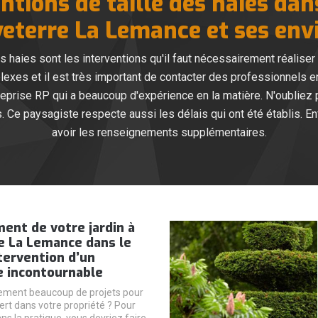
ntions de taille des haies dans
eterre La Lemance et ses env
es haies sont les interventions qu'il faut nécessairement réalise
lexes et il est très important de contacter des professionnels e
reprise RP qui a beaucoup d'expérience en la matière. N'oubliez p
 Ce paysagiste respecte aussi les délais qui ont été établis. Enfi
avoir les renseignements supplémentaires.
nt de votre jardin à
e La Lemance dans le
tervention d’un
e incontournable
ement beaucoup de projets pour
ert dans votre propriété ? Pour