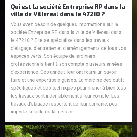
Qui est la société Entreprise RP dans la
ville de Villereal dans le 47210 ?
Vous avez besoin de quelques informations sur la
société Entreprise RP dans la ville de Villereal dans
le 47210 ? Elle se spécialise dans les travaux
d’élagage, d’entretien et d’aménagements de tous vos
espaces verts. Son équipe de jardiniers
professionnels tient à son compte plusieurs années
d’expérience. Ces années leur ont fourni un savoir-
faire et une expertise aiguisés. La maitrise des outils
spécifiques et des techniques pour mener à bien tous
les travaux sont indéniablement à leur compte. Les
travaux d’élagage ressortent de leur domaine, peu
importe la taille de la mission.