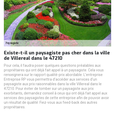
Existe-t-il un paysagiste pas cher dans la ville
de Villereal dans le 47210
Pour cela, il faudra poser quelques questions préalables aux
propriétaires qui ont déjà fait appel à un paysagiste. Cela vous
renseignera sur le rapport qualité-prix abordable. L’entreprise
Entreprise RP vous permettra d’accéder aux services d’un
paysagiste aux prix raisonnables dans la ville Villereal dans le
47210. Pour éviter de tomber sur un paysagiste aux prix
exorbitants, demandez conseil à ceux qui ont déjà fait appel aux
services des paysagistes de cette entreprise afin de pouvoir avoir
un résultat de qualité. Fiez-vous aux feed-back des autres
propriétaires.