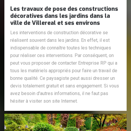
Les travaux de pose des constructions
décoratives dans les jardins dans la
ville de Villereal et ses environs
Les interventions de construction décorative se
réalisent souvent dans les jardins. En effet, il est
indispensable de connaître toutes les techniques
pour réaliser ces interventions. Par conséquent, on
peut vous proposer de contacter Entreprise RP qui a
tous les matériels appropriés pour faire un travail de
bonne qualité. Ce paysagiste peut aussi dresser un
devis totalement gratuit et sans engagement. Si vous
avez besoin d'autres informations, il ne faut pas
hésiter à visiter son site Internet.