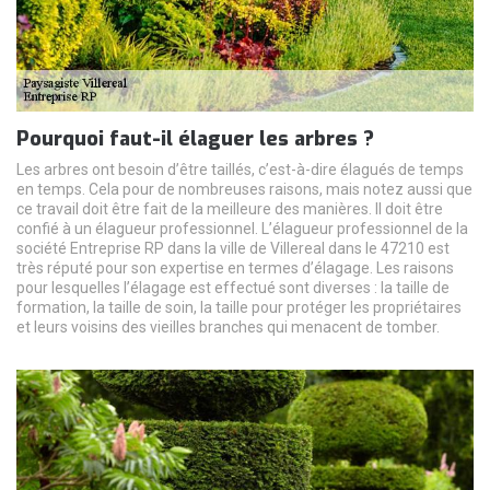
Pourquoi faut-il élaguer les arbres ?
Les arbres ont besoin d’être taillés, c’est-à-dire élagués de temps
en temps. Cela pour de nombreuses raisons, mais notez aussi que
ce travail doit être fait de la meilleure des manières. Il doit être
confié à un élagueur professionnel. L’élagueur professionnel de la
société Entreprise RP dans la ville de Villereal dans le 47210 est
très réputé pour son expertise en termes d’élagage. Les raisons
pour lesquelles l’élagage est effectué sont diverses : la taille de
formation, la taille de soin, la taille pour protéger les propriétaires
et leurs voisins des vieilles branches qui menacent de tomber.