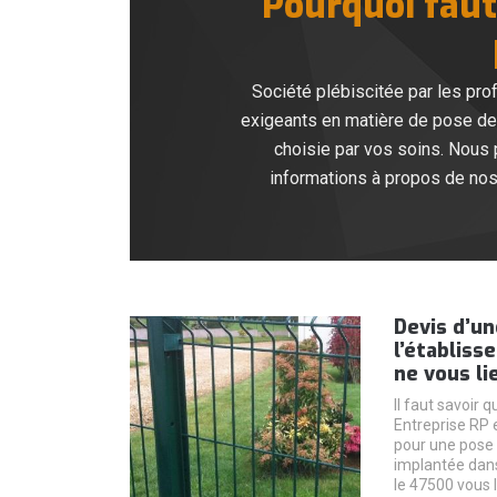
Pourquoi faut-
Société plébiscitée par les pro
exigeants en matière de pose de c
choisie par vos soins. Nous 
informations à propos de nos
Devis d’un
l’établis
ne vous li
Il faut savoir 
Entreprise RP
pour une pose 
implantée dans
le 47500 vous 