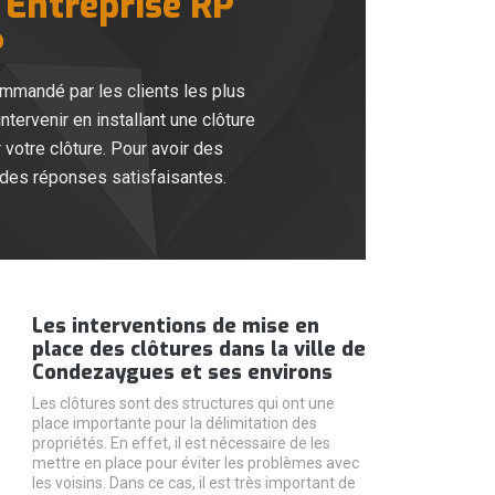
é Entreprise RP
?
ommandé par les clients les plus
tervenir en installant une clôture
votre clôture. Pour avoir des
 des réponses satisfaisantes.
Les interventions de mise en
place des clôtures dans la ville de
Condezaygues et ses environs
Les clôtures sont des structures qui ont une
place importante pour la délimitation des
propriétés. En effet, il est nécessaire de les
mettre en place pour éviter les problèmes avec
les voisins. Dans ce cas, il est très important de