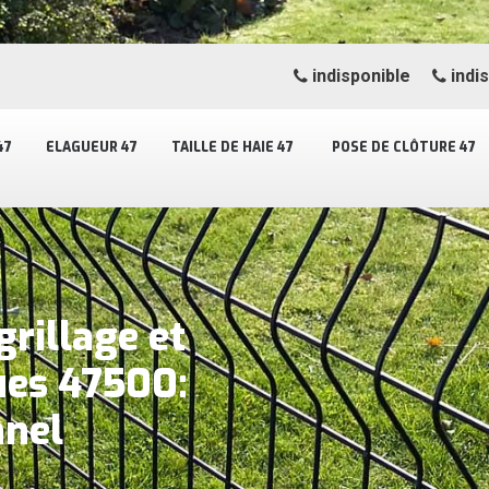
indisponible
indi
47
ELAGUEUR 47
TAILLE DE HAIE 47
POSE DE CLÔTURE 47
grillage et
ues 47500:
nnel