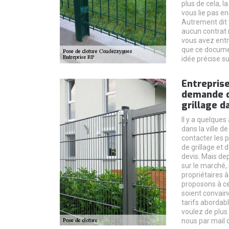
plus de cela, 
vous lie pas en
Autrement dit 
aucun contrat 
vous avez entre
que ce docume
idée précise s
Entreprise
demande d
grillage d
Il y a quelques
dans la ville 
contacter les 
de grillage et
devis. Mais dep
sur le marché, 
propriétaires 
proposons à ceu
soient convain
tarifs abordabl
voulez de plus
nous par mail 