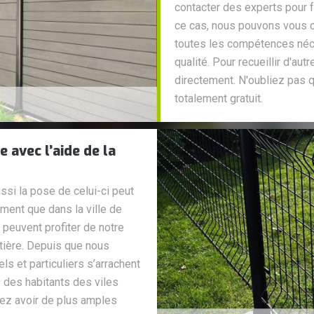
contacter des experts pour 
ce cas, nous pouvons vous c
toutes les compétences néce
qualité. Pour recueillir d'autr
directement. N'oubliez pas q
totalement gratuit.
e avec l’aide de la
ussi la pose de celui-ci peut
ment que dans la ville de
peuvent profiter de notre
atière. Depuis que nous
s et particuliers s’arrachent
des habitants des viles
ulez avoir de plus amples