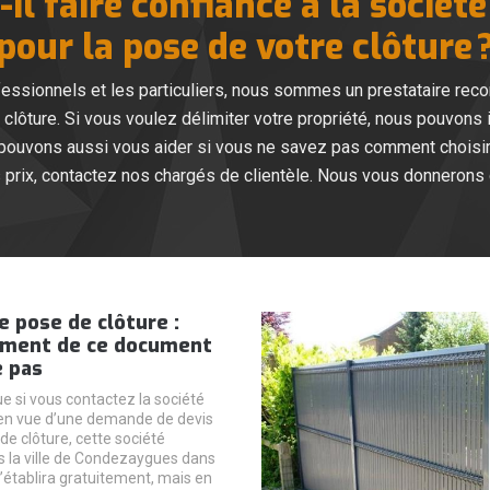
il faire confiance à la sociét
pour la pose de votre clôture 
fessionnels et les particuliers, nous sommes un prestataire rec
lôture. Si vous voulez délimiter votre propriété, nous pouvons in
pouvons aussi vous aider si vous ne savez pas comment choisir 
 prix, contactez nos chargés de clientèle. Nous vous donnerons
e pose de clôture :
sement de ce document
e pas
que si vous contactez la société
 en vue d’une demande de devis
de clôture, cette société
 la ville de Condezaygues dans
l’établira gratuitement, mais en