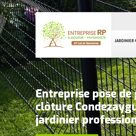
JARDINIER 
Entreprise pose de 
clôture Condezayg
jardinier professio