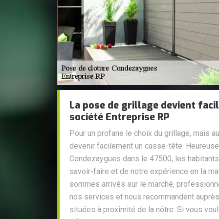
La pose de grillage devient facil
société Entreprise RP
Pour un profane le choix du grillage, mais a
devenir facilement un casse-tête. Heureuse
Condezaygues dans le 47500, les habitants 
savoir-faire et de notre expérience en la m
sommes arrivés sur le marché, professionnel
nos services et nous recommandent auprès 
situées à proximité de la nôtre. Si vous vo