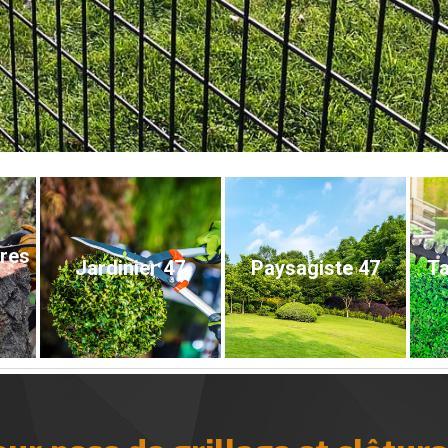
bres
Jardinier 47
Paysagiste 47
Ta