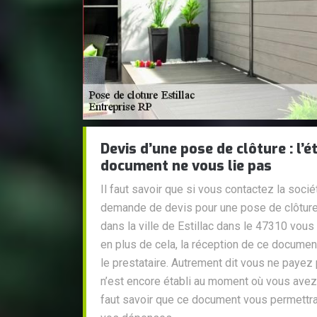
Devis d’une pose de clôture : l’
document ne vous lie pas
Il faut savoir que si vous contactez la soci
demande de devis pour une pose de clôture
dans la ville de Estillac dans le 47310 vous 
en plus de cela, la réception de ce documen
le prestataire. Autrement dit vous ne payez 
n’est encore établi au moment où vous avez 
faut savoir que ce document vous permettra 