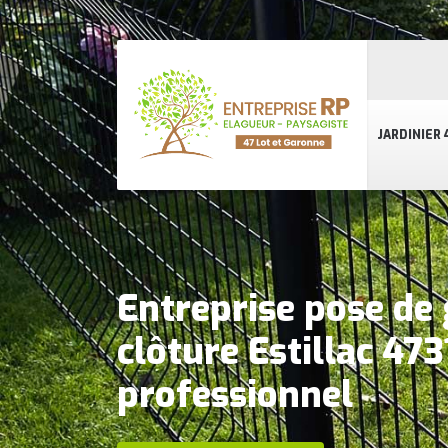
JARDINIER 
Entreprise pose de 
clôture Estillac 473
professionnel