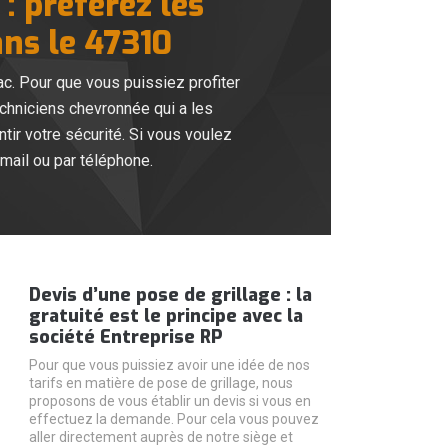
: préférez les
ans le 47310
ac. Pour que vous puissiez profiter
chniciens chevronnée qui a les
tir votre sécurité. Si vous voulez
mail ou par téléphone.
Devis d’une pose de grillage : la
gratuité est le principe avec la
société Entreprise RP
Pour que vous puissiez avoir une idée de nos
tarifs en matière de pose de grillage, nous
proposons de vous établir un devis si vous en
effectuez la demande. Pour cela vous pouvez
aller directement auprès de notre siège et