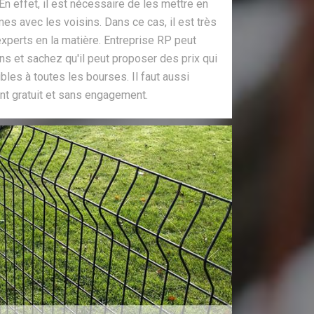
En effet, il est nécessaire de les mettre en
mes avec les voisins. Dans ce cas, il est très
xperts en la matière. Entreprise RP peut
ns et sachez qu'il peut proposer des prix qui
bles à toutes les bourses. Il faut aussi
t gratuit et sans engagement.