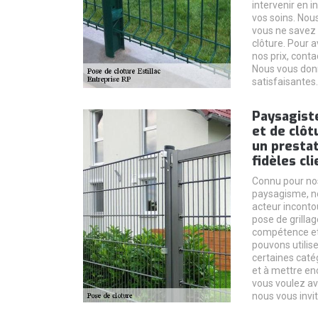
intervenir en i
vos soins. Nou
vous ne savez
clôture. Pour 
nos prix, conta
Nous vous don
satisfaisantes.
Paysagiste
et de clôt
un prestat
fidèles cl
Connu pour nos
paysagisme, 
acteur inconto
pose de grillag
compétence et 
pouvons utilise
certaines catég
et à mettre enc
vous voulez av
nous vous invit