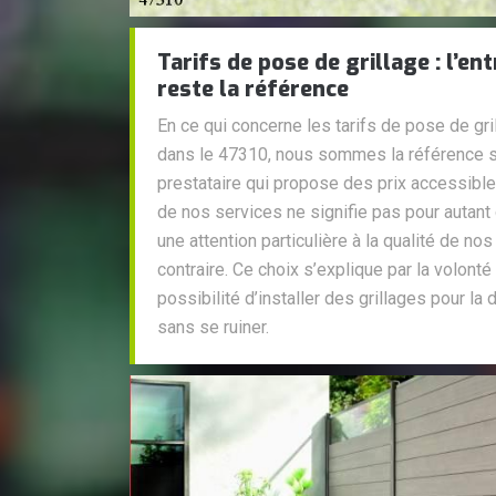
Tarifs de pose de grillage : l’en
reste la référence
En ce qui concerne les tarifs de pose de gril
dans le 47310, nous sommes la référence s
prestataire qui propose des prix accessible
de nos services ne signifie pas pour autan
une attention particulière à la qualité de nos
contraire. Ce choix s’explique par la volonté d
possibilité d’installer des grillages pour la 
sans se ruiner.