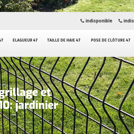
indisponible
indi
47
ELAGUEUR 47
TAILLE DE HAIE 47
POSE DE CLÔTURE 47
grillage et
10: jardinier