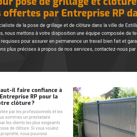
ur pose de grillage et clôture 
 offertes par Entreprise RP d
ste de la pose de grillage et de clôture dans la ville de Estill
ons, nous mettons à votre disposition une équipe composée de te
quises pour assurer en permanence un travail bien fait et garan
ons plus précises à propos de nos services, contactez-nous par 
aut-il faire confiance à
 Entreprise RP pour la
tre clôture ?
itée par les professionnels et les
nous sommes un prestataire
 les clients les plus exigeants
pose de clôture. Si vous voulez
e propriété, nous pouvons