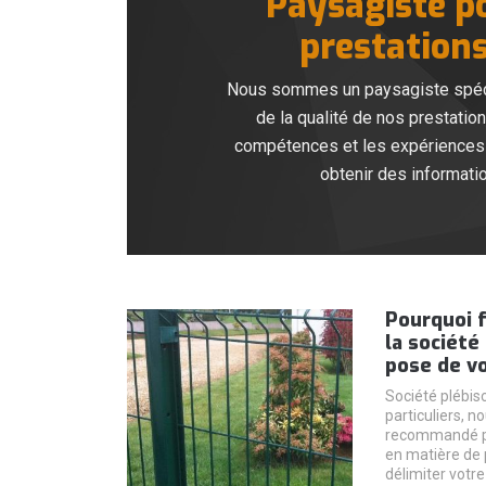
Paysagiste po
prestations
Nous sommes un paysagiste spéciali
de la qualité de nos prestati
compétences et les expériences re
obtenir des informati
Pourquoi f
la société
pose de vo
Société plébisc
particuliers, 
recommandé par
en matière de 
délimiter votr