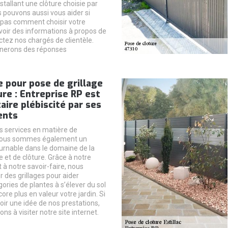
nstallant une clôture choisie par
s pouvons aussi vous aider si
 pas comment choisir votre
avoir des informations à propos de
ctez nos chargés de clientèle.
nerons des réponses
 pour pose de grillage
ure : Entreprise RP est
aire plébiscité par ses
ients
 services en matière de
nous sommes également un
urnable dans le domaine de la
e et de clôture. Grâce à notre
à notre savoir-faire, nous
r des grillages pour aider
ories de plantes à s’élever du sol
ore plus en valeur votre jardin. Si
oir une idée de nos prestations,
ons à visiter notre site internet.