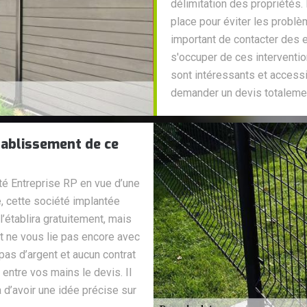
délimitation des propriétés. 
place pour éviter les problè
important de contacter des e
s'occuper de ces interventio
sont intéressants et accessi
demander un devis totalemen
établissement de ce
été Entreprise RP en vue d’une
, cette société implantée
l’établira gratuitement, mais
t ne vous lie pas encore avec
pas d’argent et aucun contrat
entre vos mains le devis. Il
d’avoir une idée précise sur