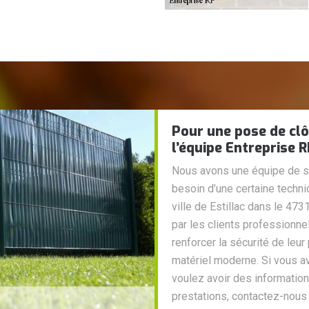
Pour une pose de clô
l’équipe Entreprise 
Nous avons une équipe de spé
besoin d’une certaine techni
ville de Estillac dans le 4
par les clients professionnel
renforcer la sécurité de leur 
matériel moderne. Si vous av
voulez avoir des information
prestations, contactez-nous