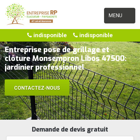
MENU
indisponible
indisponible
Entreprise pose de grillage et
clôture Monsempron Libos 47500:
jardinier professionnel
CONTACTEZ-NOUS
Demande de devis gratuit