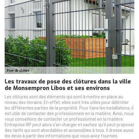
Les travaux de pose des clôtures dans la ville
de Monsempron Libos et ses environs
Les clôtures sont des éléments qui sont à mettre en place au
niveau des terrains. En effet, elles sont très utiles pour délimiter
les différentes parties de la propriété. Pour faire les installations, il
est utile de contacter des professionnels en la matière. Ainsi, nous
vous conseillons de contacter un professionnel en la matière.
Entreprise RP peut alors s'en charger et sachez qu'il peut proposer
des tarifs qui sont abordables et accessibles à tous. Il dresse aussi
les devis à partir des informations que vous avez fournies.