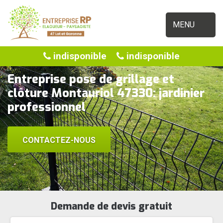
MENU
indisponible
indisponible
Entreprise pose de grillage et
clôture Montauriol 47330: jardinier
professionnel
CONTACTEZ-NOUS
Demande de devis gratuit