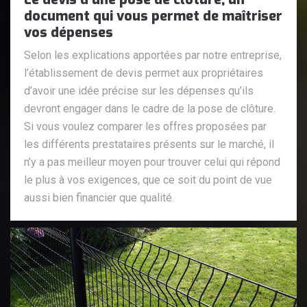
document qui vous permet de maîtriser
vos dépenses
Selon les explications apportées par notre entreprise,
l’établissement de devis permet aux propriétaires
d’avoir une idée précise sur les dépenses qu’ils
devront engager dans le cadre de la pose de clôture.
Si vous voulez comparer les offres proposées par
les différents prestataires présents sur le marché, il
n’y a pas meilleur moyen pour trouver celui qui répond
le plus à vos exigences, que ce soit du point de vue
aussi bien financier que qualité.