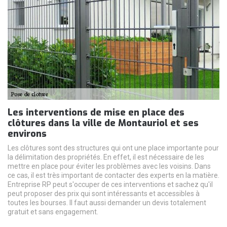
Les interventions de mise en place des
clôtures dans la ville de Montauriol et ses
environs
Les clôtures sont des structures qui ont une place importante pour
la délimitation des propriétés. En effet, il est nécessaire de les
mettre en place pour éviter les problèmes avec les voisins. Dans
ce cas, il est très important de contacter des experts en la matière.
Entreprise RP peut s'occuper de ces interventions et sachez qu'il
peut proposer des prix qui sont intéressants et accessibles à
toutes les bourses. Il faut aussi demander un devis totalement
gratuit et sans engagement.