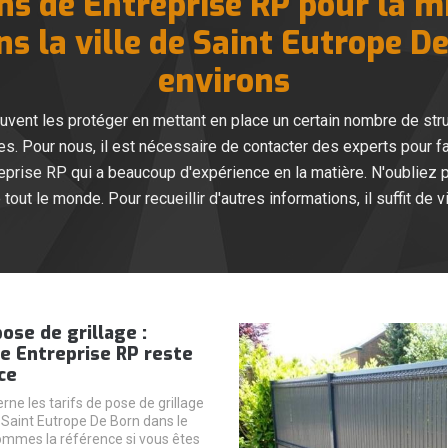
ns de Entreprise RP pour la m
ns la ville de Saint Eutrope De
environs
ent les protéger en mettant en place un certain nombre de struc
es. Pour nous, il est nécessaire de contacter des experts pour fa
prise RP qui a beaucoup d'expérience en la matière. N'oubliez pa
 tout le monde. Pour recueillir d'autres informations, il suffit de v
pose de grillage :
se Entreprise RP reste
ce
rne les tarifs de pose de grillage
e Saint Eutrope De Born dans le
mmes la référence si vous êtes