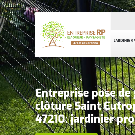
JARDINIER 
Entreprise pose de 
clôture Saint Eutr
47210: jardinier pr