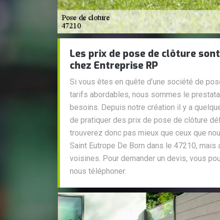
Les prix de pose de clôture son
chez Entreprise RP
Si vous êtes en quête d’une société de pos
tarifs abordables, nous sommes le prestata
besoins. Depuis notre création il y a quelq
de pratiquer des prix de pose de clôture dé
trouverez donc pas mieux que ceux que nous
Saint Eutrope De Born dans le 47210, mais a
voisines. Pour demander un devis, vous po
nous téléphoner.