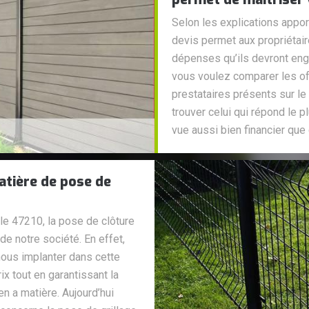
Selon les explications appor
devis permet aux propriétair
dépenses qu’ils devront enga
vous voulez comparer les of
prestataires présents sur le
trouver celui qui répond le 
vue aussi bien financier que 
atière de pose de
 le 47210, la pose de clôture
de notre société. En effet,
nous implanter dans cette
ix tout en garantissant la
n a matière. Aujourd’hui