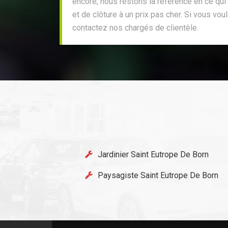
encore, nous restons la référence en ce qui
et de clôture à un prix pas cher. Si vous vo
contactez nos chargés de clientèle.
Jardinier Saint Eutrope De Born
Paysagiste Saint Eutrope De Born