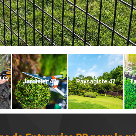
bres
Jardinier 47
Paysagiste 47
Ta