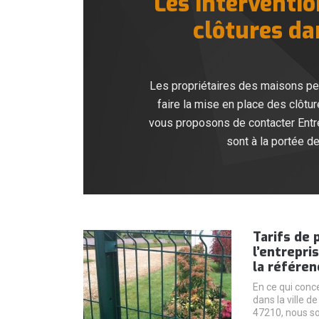
Les interventio
clôtures da
Les propriétaires des maisons peuv
faire la mise en place des clôtur
vous proposons de contacter Entre
sont à la portée de
Tarifs de 
l’entrepri
la référen
En ce qui conce
dans la ville d
47210, nous so