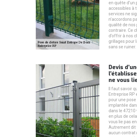
en quête d’un 
accessibles à t
services ne si
n’accordons pas
qualité de nos 
contraire. Ce c
d’offrir à nos c
grillages pour 
sans se ruiner.
Devis d’un
l’établis
ne vous li
Il faut savoir 
Entreprise RP
pour une pose 
implantée dans
dans le 47210 
en plus de cel
vous lie pas en
Autrement dit 
aucun contrat 