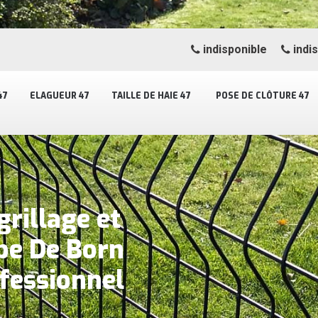
indisponible
indi
47
ELAGUEUR 47
TAILLE DE HAIE 47
POSE DE CLÔTURE 47
grillage et
ope De Born
ofessionnel