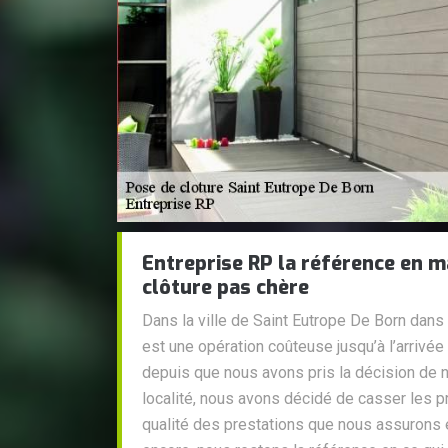
Entreprise RP la référence en m
clôture pas chère
Dans la ville de Saint Eutrope De Born dans
est une opération coûteuse jusqu’à l’arrivée 
depuis que nous avons pris la décision de 
localité, nous avons décidé de casser les pr
qualité des prestations que nous assurons e